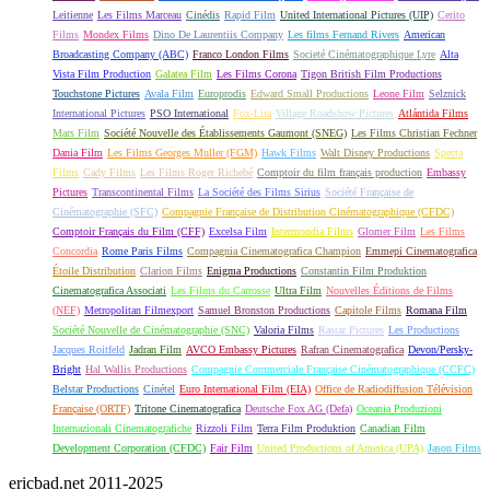
Leitienne
Les Films Marceau
Cinédis
Rapid Film
United International Pictures (UIP)
Cerito
Films
Mondex Films
Dino De Laurentiis Company
Les films Fernand Rivers
American
Broadcasting Company (ABC)
Franco London Films
Societé Cinématographique Lyre
Alta
Vista Film Production
Galatea Film
Les Films Corona
Tigon British Film Productions
Touchstone Pictures
Avala Film
Europrodis
Edward Small Productions
Leone Film
Selznick
International Pictures
PSO International
Fox-Lira
Village Roadshow Pictures
Atlántida Films
Mars Film
Société Nouvelle des Établissements Gaumont (SNEG)
Les Films Christian Fechner
Dania Film
Les Films Georges Muller (FGM)
Hawk Films
Walt Disney Productions
Specta
Films
Cady Films
Les Films Roger Richebé
Comptoir du film français production
Embassy
Pictures
Transcontinental Films
La Société des Films Sirius
Société Française de
Cinématographie (SFC)
Compagnie Française de Distribution Cinématographique (CFDC)
Comptoir Français du Film (CFF)
Excelsa Film
Intermondia Films
Glomer Film
Les Films
Concordia
Rome Paris Films
Compagnia Cinematografica Champion
Emmepi Cinematografica
Étoile Distribution
Clarion Films
Enigma Productions
Constantin Film Produktion
Cinematografica Associati
Les Films du Carrosse
Ultra Film
Nouvelles Éditions de Films
(NEF)
Metropolitan Filmexport
Samuel Bronston Productions
Capitole Films
Romana Film
Société Nouvelle de Cinématographie (SNC)
Valoria Films
Rastar Pictures
Les Productions
Jacques Roitfeld
Jadran Film
AVCO Embassy Pictures
Rafran Cinematografica
Devon/Persky-
Bright
Hal Wallis Productions
Compagnie Commerciale Française Cinématographique (CCFC)
Belstar Productions
Cinétel
Euro International Film (EIA)
Office de Radiodiffusion Télévision
Française (ORTF)
Tritone Cinematografica
Deutsche Fox AG (Defa)
Oceania Produzioni
Internazionali Cinematografiche
Rizzoli Film
Terra Film Produktion
Canadian Film
Development Corporation (CFDC)
Fair Film
United Productions of America (UPA)
Jason Films
ericbad.net 2011-2025