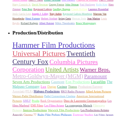
Harry Connick Jr.
David Newman
George Fenton
John Ottman
Paul Haslinger
Rolfe Kent
Hans
Zimmer
Peter Best
Raymond Lefevre
Geoffrey Burgon
Claude Bolling
Laurence Rosenthal
Jesús García Leoz
Joseph J. Lilley
Tony Aubin
Raymond Gallois-Montbrun
Marceau Van
Hoorebecke
Henri Forterre
Herbert Stothart
Irving Gertz
Herman Stein
Jean Marion
Louis
Beydts
Richard Rodgers
Albert Raisner
Mikis Theodorakis
Bruce Montgomery
Production/Distribution
Hammer Film Productions
Universal Pictures
Twentieth
Century Fox
Columbia Pictures
Corporation
United Artists
Warner Bros.
Metro-Goldwyn-Mayer (MGM)
Paramount
Seven Arts Productions
Gaumont
Eon Productions
Lucasfilm
The
Malpaso Company
Lux
Danjaq
Cocinor
Titanus
Produzioni Europee
Associati (PEA)
Malpaso Productions
RKO Radio Pictures
Allied Artists Pictures
Warner-Pathé Distributors
Pathé Consortium Cinéma
American International
Pictures
AMLF
Prodis
Rank Organisation
Dino de Laurentiis Cinematografica
Les
films Marbeuf
EMI Films
Les Films Ariane
La compagnie Mirisch
Filmways
Pictures
Amicus Productions
Warwick Film Productions
Les Productions Artistes
Associés
Cinema 77
Rialto Film Preben-Philipsen
Zoetrope Studios
Les Films Jacques