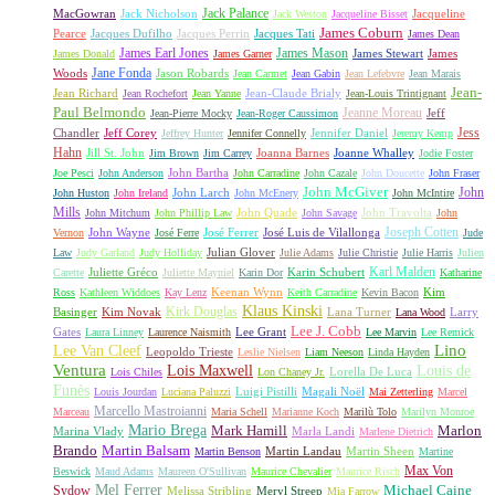
Jack Palance
MacGowran
Jack Nicholson
Jacqueline
Jack Weston
Jacqueline Bisset
James Coburn
Pearce
Jacques Dufilho
Jacques Perrin
Jacques Tati
James Dean
James Earl Jones
James Mason
James Stewart
James
James Donald
James Garner
Jane Fonda
Woods
Jason Robards
Jean Carmet
Jean Gabin
Jean Lefebvre
Jean Marais
Jean-
Jean Richard
Jean-Claude Brialy
Jean Rochefort
Jean Yanne
Jean-Louis Trintignant
Paul Belmondo
Jeanne Moreau
Jeff
Jean-Pierre Mocky
Jean-Roger Caussimon
Jess
Chandler
Jeff Corey
Jennifer Daniel
Jeffrey Hunter
Jennifer Connelly
Jeremy Kemp
Hahn
Jill St. John
Joanna Barnes
Joanne Whalley
Jim Brown
Jim Carrey
Jodie Foster
John Bartha
Joe Pesci
John Anderson
John Carradine
John Cazale
John Doucette
John Fraser
John McGiver
John
John Larch
John Huston
John Ireland
John McEnery
John McIntire
Mills
John Quade
John Travolta
John Mitchum
John Phillip Law
John Savage
John
Joseph Cotten
John Wayne
José Ferrer
José Luis de Vilallonga
Vernon
José Ferre
Jude
Julian Glover
Law
Judy Garland
Judy Holliday
Julie Adams
Julie Christie
Julie Harris
Julien
Karl Malden
Juliette Gréco
Karin Schubert
Carette
Juliette Mayniel
Karin Dor
Katharine
Keenan Wynn
Kim
Ross
Kathleen Widdoes
Kay Lenz
Keith Carradine
Kevin Bacon
Klaus Kinski
Kirk Douglas
Basinger
Kim Novak
Lana Turner
Larry
Lana Wood
Lee J. Cobb
Gates
Lee Grant
Laura Linney
Laurence Naismith
Lee Marvin
Lee Remick
Lino
Lee Van Cleef
Leopoldo Trieste
Leslie Nielsen
Liam Neeson
Linda Hayden
Ventura
Lois Maxwell
Louis de
Lorella De Luca
Lois Chiles
Lon Chaney Jr.
Funès
Luigi Pistilli
Magali Noël
Louis Jourdan
Luciana Paluzzi
Mai Zetterling
Marcel
Marcello Mastroianni
Marceau
Maria Schell
Marianne Koch
Marilù Tolo
Marilyn Monroe
Mario Brega
Mark Hamill
Marlon
Marina Vlady
Marla Landi
Marlene Dietrich
Martin Balsam
Brando
Martin Landau
Martin Sheen
Martin Benson
Martine
Max Von
Beswick
Maud Adams
Maureen O'Sullivan
Maurice Chevalier
Maurice Risch
Mel Ferrer
Sydow
Michael Caine
Melissa Stribling
Meryl Streep
Mia Farrow