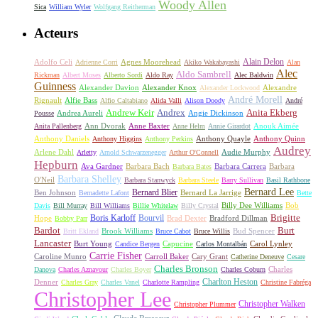
Woody Allen
Sica
William Wyler
Wolfgang Reitherman
Acteurs
Alain Delon
Adolfo Celi
Agnes Moorehead
Adrienne Corri
Akiko Wakabayashi
Alan
Alec
Aldo Sambrell
Rickman
Albert Moses
Alberto Sordi
Aldo Ray
Alec Baldwin
Guinness
Alexander Davion
Alexander Knox
Alexandre
Alexander Lockwood
André Morell
Rignault
Alfie Bass
Alfio Caltabiano
Alida Valli
Alison Doody
André
Andrew Keir
Andrex
Anita Ekberg
Andrea Aureli
Angie Dickinson
Pousse
Ann Dvorak
Anne Baxter
Anouk Aimée
Anita Pallenberg
Anne Helm
Annie Girardot
Anthony Daniels
Anthony Quayle
Anthony Quinn
Anthony Higgins
Anthony Perkins
Audrey
Arlene Dahl
Audie Murphy
Arletty
Arnold Schwarzenegger
Arthur O'Connell
Hepburn
Ava Gardner
Barbara Bach
Barbara Carrera
Barbara
Barbara Bates
Barbara Shelley
O'Neil
Barbara Stanwyck
Barbara Steele
Barry Sullivan
Basil Rathbone
Bernard Lee
Bernard Blier
Ben Johnson
Bernard La Jarrige
Bernadette Lafont
Bette
Billy Dee Williams
Bob
Davis
Bill Murray
Bill Williams
Billie Whitelaw
Billy Crystal
Boris Karloff
Bourvil
Brigitte
Hope
Brad Dexter
Bradford Dillman
Bobby Parr
Bardot
Burt
Brook Williams
Bud Spencer
Britt Ekland
Bruce Cabot
Bruce Willis
Lancaster
Burt Young
Capucine
Carol Lynley
Candice Bergen
Carlos Montalbán
Carrie Fisher
Caroline Munro
Carroll Baker
Cary Grant
Catherine Deneuve
Cesare
Charles Bronson
Charles
Danova
Charles Aznavour
Charles Boyer
Charles Coburn
Charlton Heston
Denner
Charles Gray
Charles Vanel
Charlotte Rampling
Christine Fabréga
Christopher Lee
Christopher Walken
Christopher Plummer