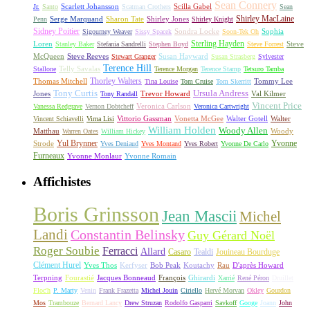
Sean Connery
Scarlett Johansson
Scilla Gabel
Jr.
Santo
Scatman Crothers
Sean
Shirley MacLaine
Serge Marquand
Sharon Tate
Shirley Jones
Penn
Shirley Knight
Sidney Poitier
Sondra Locke
Sophia
Sigourney Weaver
Sissy Spacek
Soon-Tek Oh
Sterling Hayden
Loren
Steve
Stanley Baker
Stefania Sandrelli
Stephen Boyd
Steve Forrest
McQueen
Steve Reeves
Susan Hayward
Stewart Granger
Susan Strasberg
Sylvester
Terence Hill
Telly Savalas
Stallone
Terence Morgan
Terence Stamp
Tetsuro Tamba
Thorley Walters
Thomas Mitchell
Tommy Lee
Tina Louise
Tom Cruise
Tom Skerritt
Tony Curtis
Ursula Andress
Jones
Trevor Howard
Val Kilmer
Tony Randall
Vincent Price
Veronica Carlson
Vanessa Redgrave
Vernon Dobtcheff
Veronica Cartwright
Vittorio Gassman
Vonetta McGee
Walter Gotell
Walter
Vincent Schiavelli
Virna Lisi
William Holden
Woody Allen
Matthau
Woody
Warren Oates
William Hickey
Yul Brynner
Yvonne
Strode
Yves Deniaud
Yves Montand
Yves Robert
Yvonne De Carlo
Furneaux
Yvonne Monlaur
Yvonne Romain
Affichistes
Boris Grinsson
Jean Mascii
Michel
Landi
Constantin Belinsky
Guy Gérard Noël
Roger Soubie
Ferracci
Allard
Casaro
Tealdi
Jouineau Bourduge
Clément Hurel
Yves Thos
Kerfyser
Bob Peak
Koutachy
Rau
D'après Howard
Terpning
Fourastié
Jacques Bonneaud
François
Ghirardi
Xarrié
René Péron
Druillet
Floc'h
P. Marty
Venin
Frank Frazetta
Michel Jouin
Ciriello
Hervé Morvan
Okley
Gourdon
Mos
Trambouze
Bernard Lancy
Drew Struzan
Rodolfo Gasparri
Savkoff
Googe
Joann
John