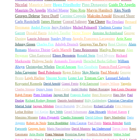
Nicolai
Maurice Jarre
Hugo Friedhofer
Pino Donaggio
Guido De Angelis
Maurizio De Angelis
Michel Magne
Nino Rota
Marvin Hamlisch
Alex North
Georges Delerue
Steve Dorff
Carmine Coppola
Malcolm Arnold
Howard Shore
Carlo Rustichelli
James Horner
Conrad Salinger
Van Cleave
Riz Ortolani
Bernard
Herrmann
André Previn
Jerry Fielding
Michel Polnareff
Vladimir Cosma
Snuff
Garrett
Donald Harris
Adolph Tandler
Victor Young
Antoine Archimbaud
George
Duning
Laurie Johnson
Stanley Myers
Angelo Francesco Lavagnino
Artie Kane
Johnny Green
Charles Fox
Adolph Deutsch
Georges Van Parys
René Cloërec
Alain
Romans
Maurice Thiriet
Carlo Martelli
Franz Reizenstein
Marilyn Bergman
Alan
Bergman
Clint Eastwood
Elmer Bernstein
Ronald Stein
Fred Myrow
Richard
Markowitz
Philippe Sarde
Armando Trovajoli
Herschel Burke Gilbert
William
Alwyn
Christopher Whelen
David Amram
Ron Goodwin
Francis Ford Coppola
John Carpenter
Basil Poledouris
Roger Edens
Skip Martin
Paul Misraki
George
Bruns
Leigh Harline
Vincent Scotto
Lester Lee
Tristram Cary
Leonard Salzedo
Krzysztof Komeda
David Arnold
Gianni Ferrio
Kyle Eastwood
Stanley Wilson
Vangelis
Charles Strouse
Quincy Jones
Henri Crolla
André Hodeir
Hubert Rostaing
Jean-Louis Ducarme
Ralph Ferraro
Piero Umiliani
Jacques Brel
François Rauber
Henri Bourtayre
Hans May
Paul
Dunlap
Richard Rodney Bennett
Daniele Amfitheatrof
Billy Goldenberg
Christian Chevallier
Martial Solal
Jacques Métehen
David Buttolph
'By' Dunham
Richard LaSalle
Fritz Wenneis
Lothar Brühne
Sol Kaplan
Roy Webb
Gerard Schurmann
Alan Howarth
Michael Kamen
f
Massimo Morante
Fabio Pignatelli
Claudio Simonetti
David Gibson
Harry Manfredini
Dario
Argento
Robert de Nesle
Steve Boeddeker
John Cacavas
Paul Ferris
Martin Böttcher
Keith
Papworth
Georges Auric
Mario Nascimbene
David Munrow
Ian Underwood
Trevor Jones
Remi
Gassmann
Artie Butler
Franz Waxman
Bronislau Kaper
Friedrich Hollaender
Walter Scharf
Nelson Riddle
Hans J. Salter
Lionel Newman
Luis Bacalov
François de Roubaix
Paul J. Smith