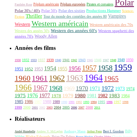
Polar
Péplum américain
Péplum européen
Pirates et corsaires
Panthère Rose
Polar 30's / 40's
Polar 50's
Polar des sixties
Productions Hammer
Science-
Thriller
Vampires
Tour du monde des comédies des années 80
Fiction
Western américain
Western
Western américain des 70s
Western des années 60's
Western des années 50's
Western spaghetti des
Woody Allen
années 70's
Années des films
1949
1950
1932
1937
1939
1941
1943
1946
1930
1933
1940
1942
1945
1947
1948
1959
1957
1958
1956
1954
1955
1951
1952
1953
1964
1963
1962
1960
1961
1965
1966
1967
1968
1970
1972
1969
1971
1973
1974
1976
1977
1975
1979
1980
1981
1983
1978
1982
1984
1985
1986
1988
1987
1989
1995
1997
1990
1991
1992
1993
1994
1996
1998
1999
2000
2004
2005
2008
2001
2002
2003
2006
2007
2011
Réalisateurs
Billy
Anthony Mann
André Hunebelle
Andrew V. McLaglen
Arthur Penn
Bert I. Gordon
Wilder
Blake Edwards
Brian De Palma
Claude Autant-
Byron Haskin
Charles Vidor