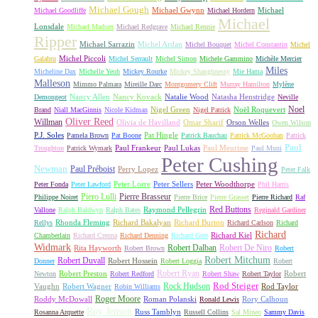
Michael Gough
Michael Gwynn
Michael
Michael Goodliffe
Michael Hordern
Michael
Lonsdale
Michael Madsen
Michael Redgrave
Michael Rennie
Ripper
Michael Sarrazin
Michel Ardan
Michel Bouquet
Michel Constantin
Michel
Michel Piccoli
Galabru
Michel Serrault
Michel Simon
Michele Gammino
Michèle Mercier
Miles
Micheline Dax
Michelle Yeoh
Mickey Rourke
Mickey Shaughnessy
Mie Hama
Malleson
Mimmo Palmara
Mireille Darc
Montgomery Clift
Murray Hamilton
Mylène
Nancy Allen
Nancy Kovack
Natalie Wood
Natasha Henstridge
Demongeot
Neville
Noel
Nigel Green
Noël Roquevert
Brand
Niall MacGinnis
Nicole Kidman
Nigel Patrick
Oliver Reed
Willman
Olivia de Havilland
Omar Sharif
Orson Welles
Owen Wilson
P.J. Soles
Pat Hingle
Pamela Brown
Pat Boone
Patrick Bauchau
Patrick McGoohan
Patrick
Paul
Paul Frankeur
Paul Lukas
Paul Meurisse
Troughton
Patrick Wymark
Paul Muni
Peter Cushing
Newman
Paul Préboist
Perry Lopez
Peter Falk
Peter Lorre
Peter Sellers
Peter Woodthorpe
Peter Fonda
Peter Lawford
Phil Harris
Piero Lulli
Pierre Brasseur
Philippe Noiret
Pierre Brice
Pierre Grasset
Pierre Richard
Raf
Red Buttons
Raymond Pellegrin
Vallone
Ralph Baldwyn
Ralph Bates
Reginald Gardiner
Rhonda Fleming
Richard Bakalyan
Richard Burton
Rellys
Richard Carlson
Richard
Richard
Richard Kiel
Chamberlain
Richard Crenna
Richard Denning
Richard Gere
Widmark
Robert Dalban
Robert De Niro
Rita Hayworth
Robert Brown
Robert
Robert Mitchum
Robert Duvall
Robert Hossein
Donner
Robert Loggia
Robert
Robert Ryan
Robert Preston
Robert
Newton
Robert Redford
Robert Shaw
Robert Taylor
Rock Hudson
Rod Steiger
Vaughn
Robert Wagner
Rod Taylor
Robin Williams
Roger Moore
Roddy McDowall
Roman Polanski
Rory Calhoun
Ronald Lewis
Roy Jenson
Russ Tamblyn
Rosanna Arquette
Russell Collins
Sal Mineo
Sammy Davis