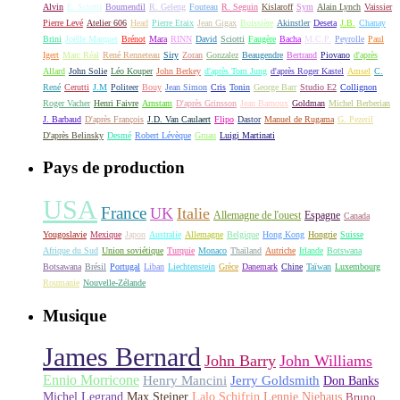
Alvin
E. Sciotti
Boumendil
R. Geleng
Fouteau
R. Seguin
Kislaroff
Sym
Alain Lynch
Vaissier
Pierre Levé
Atelier 606
Head
Pierre Etaix
Jean Gigax
Boissière
Akinstler
Deseta
J.B.
Chanay
Brini
Joëlle Marquet
Brénot
Mara
RINN
David
Sciotti
Faugère
Bacha
M.C.P.
Peyrolle
Paul
Igert
Marc Réal
René Renneteau
Siry
Zoran
Gonzalez
Beaugendre
Bertrand
Piovano
d'après
Allard
John Solie
Léo Kouper
John Berkey
d'après Tom Jung
d'après Roger Kastel
Amsel
C.
René
Cerutti
J.M
Politeer
Bouy
Jean Simon
Cris
Tonin
George Barr
Studio E2
Collignon
Roger Vacher
Henri Faivre
Arnstam
D'après Grinsson
Jean Barnoux
Goldman
Michel Berberian
J. Barbaud
D'après François
J.D. Van Caulaert
Flipo
Dastor
Manuel de Rugama
G. Pezeril
D'après Belinsky
Desmé
Robert Lévèque
Gruau
Luigi Martinati
Pays de production
USA
France
UK
Italie
Allemagne de l'ouest
Espagne
Canada
Yougoslavie
Mexique
Japon
Australie
Allemagne
Belgique
Hong Kong
Hongrie
Suisse
Afrique du Sud
Union soviétique
Turquie
Monaco
Thaïland
Autriche
Irlande
Botswana
Botsawana
Brésil
Portugal
Liban
Liechtenstein
Grèce
Danemark
Chine
Taïwan
Luxembourg
Roumanie
Nouvelle-Zélande
Musique
James Bernard
John Barry
John Williams
Ennio Morricone
Henry Mancini
Jerry Goldsmith
Don Banks
Michel Legrand
Max Steiner
Lalo Schifrin
Lennie Niehaus
Bruno