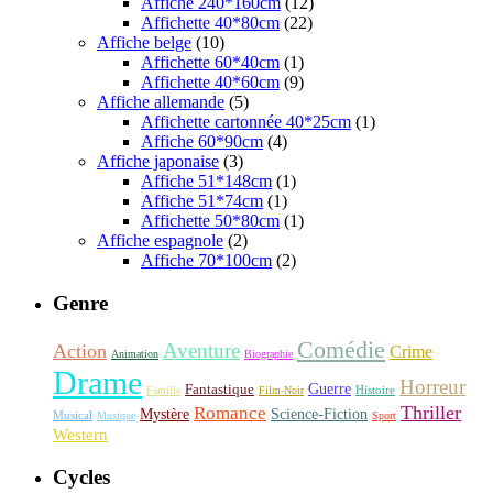
Affiche 240*160cm
(12)
Affichette 40*80cm
(22)
Affiche belge
(10)
Affichette 60*40cm
(1)
Affichette 40*60cm
(9)
Affiche allemande
(5)
Affichette cartonnée 40*25cm
(1)
Affiche 60*90cm
(4)
Affiche japonaise
(3)
Affiche 51*148cm
(1)
Affiche 51*74cm
(1)
Affichette 50*80cm
(1)
Affiche espagnole
(2)
Affiche 70*100cm
(2)
Genre
Comédie
Aventure
Action
Crime
Animation
Biographie
Drame
Horreur
Fantastique
Guerre
Histoire
Famille
Film-Noir
Thriller
Romance
Science-Fiction
Mystère
Musical
Musique
Sport
Western
Cycles