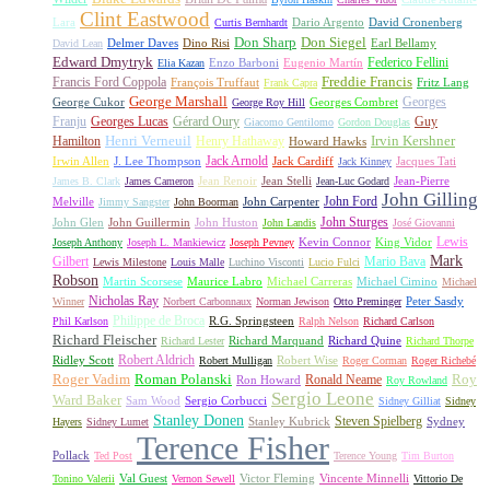
Clint Eastwood
Lara
David Cronenberg
Curtis Bernhardt
Dario Argento
Don Sharp
Don Siegel
David Lean
Delmer Daves
Dino Risi
Earl Bellamy
Edward Dmytryk
Federico Fellini
Elia Kazan
Enzo Barboni
Eugenio Martín
Freddie Francis
Francis Ford Coppola
François Truffaut
Fritz Lang
Frank Capra
George Marshall
George Cukor
Georges
George Roy Hill
Georges Combret
Franju
Georges Lucas
Gérard Oury
Guy
Giacomo Gentilomo
Gordon Douglas
Irvin Kershner
Henri Verneuil
Henry Hathaway
Hamilton
Howard Hawks
Jack Arnold
Jacques Tati
Irwin Allen
J. Lee Thompson
Jack Cardiff
Jack Kinney
James B. Clark
James Cameron
Jean Renoir
Jean Stelli
Jean-Luc Godard
Jean-Pierre
John Gilling
John Carpenter
John Ford
Melville
Jimmy Sangster
John Boorman
John Sturges
John Huston
John Glen
John Guillermin
John Landis
José Giovanni
Lewis
King Vidor
Joseph Anthony
Joseph L. Mankiewicz
Joseph Pevney
Kevin Connor
Mark
Gilbert
Mario Bava
Lewis Milestone
Louis Malle
Luchino Visconti
Lucio Fulci
Robson
Michael Carreras
Michael Cimino
Martin Scorsese
Maurice Labro
Michael
Nicholas Ray
Winner
Norbert Carbonnaux
Norman Jewison
Otto Preminger
Peter Sasdy
Philippe de Broca
Phil Karlson
R.G. Springsteen
Ralph Nelson
Richard Carlson
Richard Fleischer
Richard Quine
Richard Lester
Richard Marquand
Richard Thorpe
Ridley Scott
Robert Aldrich
Robert Mulligan
Robert Wise
Roger Corman
Roger Richebé
Roger Vadim
Roman Polanski
Roy
Ron Howard
Ronald Neame
Roy Rowland
Sergio Leone
Ward Baker
Sam Wood
Sergio Corbucci
Sidney Gilliat
Sidney
Stanley Donen
Steven Spielberg
Stanley Kubrick
Sydney
Hayers
Sidney Lumet
Terence Fisher
Pollack
Ted Post
Terence Young
Tim Burton
Val Guest
Vincente Minnelli
Tonino Valerii
Vernon Sewell
Victor Fleming
Vittorio De