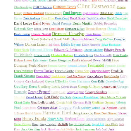
Claude Brasseur
Clark Gable
Claudia Cardinale
Cindi Wood
Claude Piéplu
Claude Rich
Clint Eastwood
Clifford Evans
Claudine Auger
Cliff Robertson
Colette
Curd Jürgens
Fleury
Colleen Dewhurst
Corinne Cléry
Cyd Charisse
Daliah Lavi
Dalida
Dan
Duryea
Dana Andrews
Dana Elcar
Darry Cowl
David Bowie
David Carradine
David Hemmings
David Prowse
Dean Martin
David Lodge
David Niven
Debbie Reynolds
Dennis Price
Deborah Kerr
Dennis Hopper
Debra Paget
Demi Moore
Denholm Elliott
Desmond Llewelyn
Donald
Derren Nesbitt
Derek Francis
Diane Keaton
Pleasence
Dorothy Malone
Douglas
Donald Sutherland
Donald Wolfit
Doug McClure
Duncan Lamont
Eddie Byrne
Wilmer
Ed Harris
Eddie Firestone
Edgar Buchanan
Edith Scob
Edmond O'Brien
Edward G. Robinson
Edwige Fenech
Edward Mulhare
Eli Wallach
Elisha Cook
Elizabeth Hartman
Elizabeth Taylor
Elsa Martinelli
Elvis Presley
Faye
Eric Porter
Ernest Borgnine
Enrique Lucero
Estelle Winwood
Everett McGill
Fernandel
Dunaway
Ferdy Mayne
Fernand Gravey
Fernand Ledoux
Fernando Sancho
Forrest Tucker
Frank Oz
Forest Whitaker
Francis Blanche
Franco Nero
Françoise Rosay
Frank Sinatra
Gary
Frank Wolff
Fred Astaire
Fred MacMurray
Gaby Morlay
Gary Combs
Cooper
Gavan O'Herlihy
Gene Hackman
Gary Lockwood
Gene Kelly
Geneviève Page
Geoffrey Keen
Geoffrey Lewis
George C. Scott
George
George Baker
George Cole
Kennedy
George Peppard
George Sanders
Georges
George Raft
George Rigaud
Gert Fröbe
Marchal
Gian Maria Volonté
Gérard Jugnot
Gia Scala
Giacomo Rossi-Stuart
Glenn
Gina Lollobrigida
Giuliano Gemma
Gianni Garko
Giorgia Moll
Giovanna Ralli
Gregory Peck
Ford
Grégoire Aslan
Grace Jones
Gregory Walcott
Hal Needham
Harold
Harrison Ford
Harry Carey Jr.
J. Stone
Harold Sakata
Harry Dean Stanton
Harvey
Henry Fonda
Herbert Lom
Henry Silva
Keitel
Honor Blackman
Hugh Jackman
Humphrey Bogart
Ingrid Bergman
Hume Cronyn
Ida Galli
Ingrid Pitt
Jack Black
Jack
Jack Gwillim
Jack Hawkins
Jack Lemmon
Jack
Elam
Jack Hedley
Jack Lord