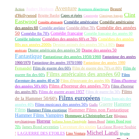
Aventure
Audrey Hepburn
Beauté
Aventures désertiques
Action
Clint
d'Hollywood
Brigitte Bardot
Capes et épées
Catastrophe
Classiques français
Eastwood
Comédie américaine
Comédie américaine
Comédie allemande
Comédie des années
des années 60
Comédie anglaise
Comédie début 70's
50
Comédie française
Comédie fin 70's
Comédie française des années 60
Comédie italienne
Comédies des années 60's et 70's
Comédies des années
80s aux années 2000s
Dessins animés des années 50's à 80's
Drame
Drame américain des années 50
Drame des années 50
américain
Fantastique
Fantastique des années 1950/1960
Fantastique des années
1960/1970
Fantastique des années 1970/1980
Fantastique des années 1980
Fernandel
Film de guerre des 60's
Film de guerre des 70's et 80's
Film de
Films américains des années 60
guerre fin des 60's
Films
d'aventure des années 40 et 50
Films d'épouvante des années 60s
Films d'horreur
Films d'horreur des années 70's
des années 50's 60's
Films d'horreur
Films
des années 80's
Films de guerre avant 1957
Films de guerre fin 50's
Films européens
de la Hammer 50/60's
Films français des
Guerre
Hammer
années 40's
Films musicaux des années 50's
Giallo
Films
Hammer Films non Fantastique
Hammer Films exotique
Hammer Films Vampires
Hommage à Christopher Lee
Hôpitaux
Horreur
James Bond post
Indiana Jones l'intrépide
psychiatriques
James Bond
La classe Roger Soubie
70's
James Bond seventies
L'aventure des sixties
Michel Landi
!
LA GUERRE DES ETOILES
Lino Ventura
Mystère