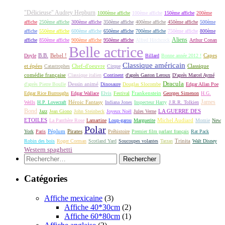
"Délicieuse" Audrey Hepburn
1000ème affiche
100ème affiche
150ème affiche
200ème
affiche
250ème affiche
300ème affiche
350ème affiche
400ème affiche
450ème affiche
500ème
affiche
550ème affiche
600ème affiche
650ème affiche
700ème affiche
750ème affiche
800ème
Aliens
affiche
850ème affiche
900ème affiche
950ème affiche
Alfred Hitchcock
Arthur Conan
Belle actrice
B.B.
Bebel !
Capes
Doyle
Billard
Bonne année 2012 !
Classique américain
et épées
Classique
Catastrophes
Chef-d'oeuvre
Cirque
comédie française
Classique italien
Continent
d'après Gaston Leroux
D'après Marcel Aymé
Dracula
Dessin animé
d'après Pierre Boulle
Dinosaure
Douglas Slocombe
Edgar Allan Poe
Frankenstein
Edgar Rice Burroughs
Edgar Wallace
Elvis
Festival
Georges Simenon
H.G.
James
Héroic Fantasy
Wells
H.P. Lovecraft
Indiana Jones
Inspecteur Harry
J.R.R. Tolkien
Bond
LA GUERRE DES
Jazz
Jean Giono
John Steinbeck
Joyeux Noël
Jules Verne
ETOILES
Michel Audiard
La Panthère Rose
Lamartine
Loup-garou
Marguerite
Momie
New
Polar
Péplum
Pirates
York
Paris
Préhistoire
Premier film parlant français
Rat Pack
Robin des bois
Roger Corman
Scotland Yard
Soucoupes volantes
Tarzan
Trinita
Walt Disney
Western spaghetti
Rechercher :
Catégories
Affiche mexicaine
(3)
Affiche 40*30cm
(2)
Affiche 60*80cm
(1)