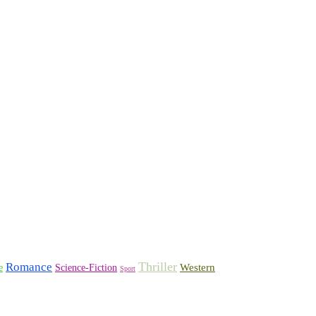
Thriller
Romance
Western
Science-Fiction
e
Sport