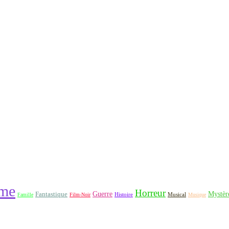
me
Horreur
Fantastique
Guerre
Mystèr
Histoire
Famille
Film-Noir
Musical
Musique