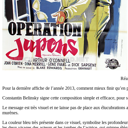
Réal
Pour la dernière affiche de l’année 2013, comment mieux finir qu’en 
Constantin Belinsky signe cette composition simple et efficace, pour 
Le message est très visuel et ne laisse pas de place aux élucubration
murènes.
La couleur bleu très présente dans ce visuel, symbolise les profondeurs
les deux visages des acteurs et les jambes de l’actrice, qui grimpe élég