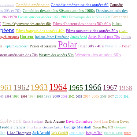
Comédie américaine
Comédie américaine des années 60
Comédie
e allemande
 60's et 70's
Comédies des années 80s aux années 2000s
Dessins animés des
Fernandel
s 1960/1970
Fantastique des années 1970/1980
Fantastique des années 1980
Films
0
Films d'épouvante des années 60s
Films d'horreur des années 50's 60's
opéens
Films français des années 40's
Films musicaux des années 50's
Giallo
Horreur
James Bond post 70's
James
Indiana Jones l'intrépide
sychiatriques
James Bond
Polar
Polar 30's / 40's
Polar 50's
Polar
in
Péplum européen
Pirates et corsaires
Western des années 60's
tern américain des 70s
Western des années 50's
1964
1963
1962
1966
1961
1967
1965
1968
1995
1997
1999
2000
2004
2005
2008
993
1994
1996
1998
2001
2002
2003
2006
2007
2011
 Eastwood
David Cronenberg
Curtis Bernhardt
Dario Argento
David Lean
Delmer Daves
Freddie Francis
George Marshall
Fritz Lang
George Cukor
George Roy Hill
Georges
Jack Arnold
Jacques Tati
llen
J. Lee Thompson
Jack Cardiff
Jack Kinney
James B. Clark
James