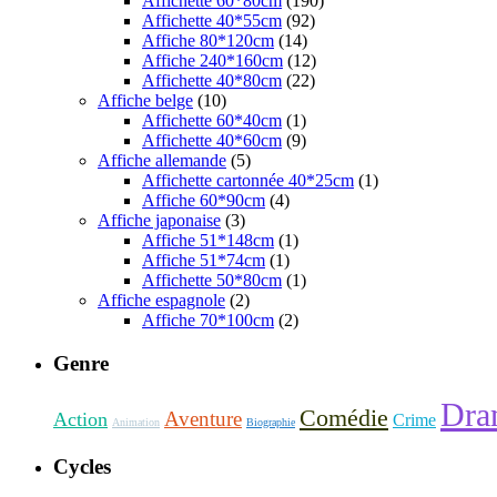
Affichette 60*80cm
(190)
Affichette 40*55cm
(92)
Affiche 80*120cm
(14)
Affiche 240*160cm
(12)
Affichette 40*80cm
(22)
Affiche belge
(10)
Affichette 60*40cm
(1)
Affichette 40*60cm
(9)
Affiche allemande
(5)
Affichette cartonnée 40*25cm
(1)
Affiche 60*90cm
(4)
Affiche japonaise
(3)
Affiche 51*148cm
(1)
Affiche 51*74cm
(1)
Affichette 50*80cm
(1)
Affiche espagnole
(2)
Affiche 70*100cm
(2)
Genre
Dra
Comédie
Aventure
Action
Crime
Animation
Biographie
Cycles