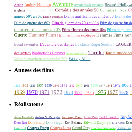
Aventure
Audrey Hepburn
Beauté d'Hollyw
Aventures désertiques
Action
Comédie des années 50
Co
anglaise
Comédie début 70's
Comédie fin 70's
années 50's à 80's
Drame américain des années 50
Drame des
Drame américain
Film de guerre des 60's
Film de guerre des 70's et 80's
Film de guerre fin d
d'horreur des années 70's
Films d'horreur des années 80's
Films de guerre
Guerre
Hammer Films
Hammer Films non 
Hammer Films exotique
La classe Roger Soubie !
Bond seventies
L'aventure des sixties
LA GUER
Thriller
des sixties
Productions Hammer
Tour du monde des
Science-Fiction
Woody Allen
Western spaghetti des années 70's
Années des films
1
1949
1950
1932
1937
1939
1941
1943
1946
1930
1933
1940
1942
1945
1947
1948
1970
1972
1969
1971
1976
1977
1973
1975
1978
1974
Réalisateurs
Billy Wi
Anthony Mann
André Hunebelle
Andrew V. McLaglen
Arthur Penn
Bert I. Gordon
Don Sharp
Edward Dmytryk
Don Siegel
Dino Risi
Earl Bellamy
Elia Kazan
Enz
Georges Franju
Georges Lucas
Gérard Oury
Combret
Giacomo Gentilomo
Gordon Doug