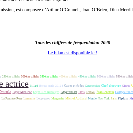
use mission, est composée d’Arthur O’Connell, Joan O’Brien, Dina Merril
Tous les chiffres de fréquentation 2020
Le bilan est disponible ici!
e
250ème affiche
300ème affiche
350ème affiche
400ème affiche
450ème affiche
500ème affiche
550ème affich
e actrice
Capes et épées
Billard
Bonne année 2012 !
Catastrophes
Chef-d'oeuvre
Cirque
Dracula
Frankenstein
Edgar Allan Poe
Edgar Rice Burroughs
Edgar Wallace
Elvis
Festival
Georges Sime
S
Michel Audiard
Péplum
Pi
La Panthère Rose
Lamartine
Loup-garou
Marguerite
Momie
New York
Paris