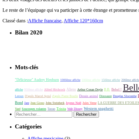
Le reste de l’équipage qui va participer à cette étrange et promette
Classé dans :
Affiche française
,
Affiche 120*160cm
Bilan 2020
Mots-clés
"Délicieuse" Audrey Hepburn
1000ème affiche
100ème affiche
150ème affiche
200ème affich
Bell
Aliens
B.B.
Bebel !
affiche
950ème affiche
Alfred Hitchcock
Arthur Conan Doyle
Dessin animé
Leroux
D'après Marcel Aymé
d'après Pierre Boulle
Dinosaure
Douglas Slocombe
Bond
LA GUERRE DES ETOILE
Jazz
Jean Giono
John Steinbeck
Joyeux Noël
Jules Verne
Western spaghetti
Yard
Soucoupes volantes
Tarzan
Trinita
Walt Disney
Rechercher :
Catégories
Affiche mexicaine
(3)