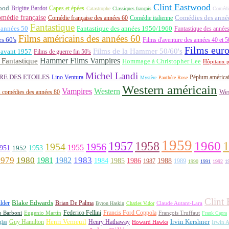
Clint Eastwood
ood
Brigitte Bardot
Capes et épées
Catastrophe
Classiques français
Comédi
médie française
Comédie française des années 60
Comédie italienne
Comédies des années
Fantastique
 années 50
Fantastique des années 1950/1960
Fantastique des année
Films américains des années 60
es 60's
Films d'aventure des années 40 et 5
Films eur
Films de la Hammer 50/60's
 avant 1957
Films de guerre fin 50's
Hammer Films Vampires
Fantastique
Hommage à Christopher Lee
Hôpitaux p
Michel Landi
RE DES ETOILES
Lino Ventura
Péplum américa
Mystère
Panthère Rose
Western américain
Vampires
Western
 comédies des années 80
Wes
1959
1957
1960
1958
1956
1954
1955
951
1952
1953
1979
1980
1981
1983
1982
1984
1985
1986
1988
1987
1989
1990
1991
1992
1
Clint
lder
Blake Edwards
Brian De Palma
Claude Autant-Lara
Byron Haskin
Charles Vidor
Francis Ford Coppola
Federico Fellini
François Truffaut
o Barboni
Eugenio Martín
Frank Capra
Irvin Kershner
Henri Verneuil
Henry Hathaway
Guy Hamilton
las
Howard Hawks
Irwin A