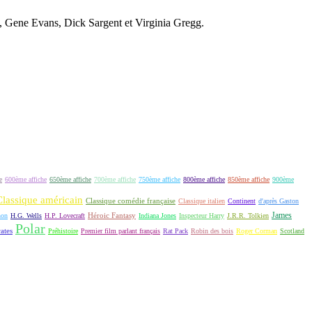
l, Gene Evans, Dick Sargent et Virginia Gregg.
e
600ème affiche
650ème affiche
700ème affiche
750ème affiche
800ème affiche
850ème affiche
900ème
Classique américain
Classique comédie française
Classique italien
Continent
d'après Gaston
James
Héroic Fantasy
non
H.G. Wells
H.P. Lovecraft
Indiana Jones
Inspecteur Harry
J.R.R. Tolkien
Polar
rates
Préhistoire
Premier film parlant français
Rat Pack
Robin des bois
Roger Corman
Scotland