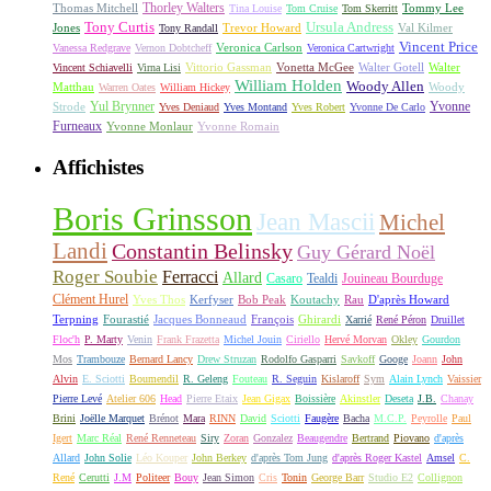
Thorley Walters
Thomas Mitchell
Tommy Lee
Tina Louise
Tom Cruise
Tom Skerritt
Tony Curtis
Ursula Andress
Jones
Trevor Howard
Val Kilmer
Tony Randall
Vincent Price
Veronica Carlson
Vanessa Redgrave
Vernon Dobtcheff
Veronica Cartwright
Vittorio Gassman
Vonetta McGee
Walter Gotell
Walter
Vincent Schiavelli
Virna Lisi
William Holden
Woody Allen
Matthau
Woody
Warren Oates
William Hickey
Yul Brynner
Yvonne
Strode
Yves Deniaud
Yves Montand
Yves Robert
Yvonne De Carlo
Furneaux
Yvonne Monlaur
Yvonne Romain
Affichistes
Boris Grinsson
Jean Mascii
Michel
Landi
Constantin Belinsky
Guy Gérard Noël
Roger Soubie
Ferracci
Allard
Casaro
Tealdi
Jouineau Bourduge
Clément Hurel
Yves Thos
Kerfyser
Bob Peak
Koutachy
Rau
D'après Howard
Terpning
Fourastié
Jacques Bonneaud
François
Ghirardi
Xarrié
René Péron
Druillet
Floc'h
P. Marty
Venin
Frank Frazetta
Michel Jouin
Ciriello
Hervé Morvan
Okley
Gourdon
Mos
Trambouze
Bernard Lancy
Drew Struzan
Rodolfo Gasparri
Savkoff
Googe
Joann
John
Alvin
E. Sciotti
Boumendil
R. Geleng
Fouteau
R. Seguin
Kislaroff
Sym
Alain Lynch
Vaissier
Pierre Levé
Atelier 606
Head
Pierre Etaix
Jean Gigax
Boissière
Akinstler
Deseta
J.B.
Chanay
Brini
Joëlle Marquet
Brénot
Mara
RINN
David
Sciotti
Faugère
Bacha
M.C.P.
Peyrolle
Paul
Igert
Marc Réal
René Renneteau
Siry
Zoran
Gonzalez
Beaugendre
Bertrand
Piovano
d'après
Allard
John Solie
Léo Kouper
John Berkey
d'après Tom Jung
d'après Roger Kastel
Amsel
C.
René
Cerutti
J.M
Politeer
Bouy
Jean Simon
Cris
Tonin
George Barr
Studio E2
Collignon