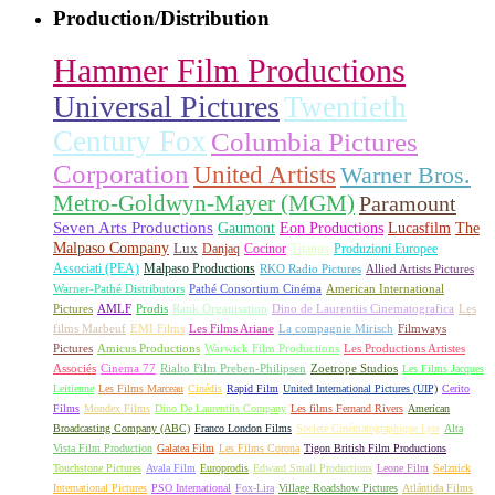
Production/Distribution
Hammer Film Productions
Universal Pictures
Twentieth
Century Fox
Columbia Pictures
Corporation
United Artists
Warner Bros.
Metro-Goldwyn-Mayer (MGM)
Paramount
Seven Arts Productions
Gaumont
Eon Productions
Lucasfilm
The
Malpaso Company
Lux
Danjaq
Cocinor
Titanus
Produzioni Europee
Associati (PEA)
Malpaso Productions
RKO Radio Pictures
Allied Artists Pictures
Warner-Pathé Distributors
Pathé Consortium Cinéma
American International
Pictures
AMLF
Prodis
Rank Organisation
Dino de Laurentiis Cinematografica
Les
films Marbeuf
EMI Films
Les Films Ariane
La compagnie Mirisch
Filmways
Pictures
Amicus Productions
Warwick Film Productions
Les Productions Artistes
Associés
Cinema 77
Rialto Film Preben-Philipsen
Zoetrope Studios
Les Films Jacques
Leitienne
Les Films Marceau
Cinédis
Rapid Film
United International Pictures (UIP)
Cerito
Films
Mondex Films
Dino De Laurentiis Company
Les films Fernand Rivers
American
Broadcasting Company (ABC)
Franco London Films
Societé Cinématographique Lyre
Alta
Vista Film Production
Galatea Film
Les Films Corona
Tigon British Film Productions
Touchstone Pictures
Avala Film
Europrodis
Edward Small Productions
Leone Film
Selznick
International Pictures
PSO International
Fox-Lira
Village Roadshow Pictures
Atlántida Films