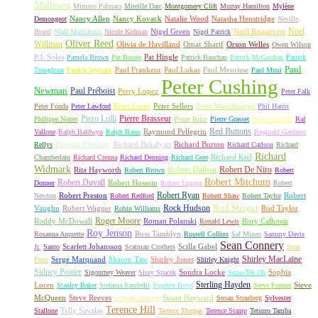
Malleson
Mimmo Palmara
Mireille Darc
Montgomery Clift
Murray Hamilton
Mylène
Nancy Allen
Nancy Kovack
Natalie Wood
Natasha Henstridge
Demongeot
Neville
Noel
Nigel Green
Noël Roquevert
Brand
Niall MacGinnis
Nicole Kidman
Nigel Patrick
Oliver Reed
Willman
Olivia de Havilland
Omar Sharif
Orson Welles
Owen Wilson
P.J. Soles
Pat Hingle
Pamela Brown
Pat Boone
Patrick Bauchau
Patrick McGoohan
Patrick
Paul
Paul Frankeur
Paul Lukas
Paul Meurisse
Troughton
Patrick Wymark
Paul Muni
Peter Cushing
Newman
Paul Préboist
Perry Lopez
Peter Falk
Peter Lorre
Peter Sellers
Peter Woodthorpe
Peter Fonda
Peter Lawford
Phil Harris
Piero Lulli
Pierre Brasseur
Philippe Noiret
Pierre Brice
Pierre Grasset
Pierre Richard
Raf
Red Buttons
Raymond Pellegrin
Vallone
Ralph Baldwyn
Ralph Bates
Reginald Gardiner
Rhonda Fleming
Richard Bakalyan
Richard Burton
Rellys
Richard Carlson
Richard
Richard
Richard Kiel
Chamberlain
Richard Crenna
Richard Denning
Richard Gere
Widmark
Robert Dalban
Robert De Niro
Rita Hayworth
Robert Brown
Robert
Robert Mitchum
Robert Duvall
Robert Hossein
Donner
Robert Loggia
Robert
Robert Ryan
Robert Preston
Robert
Newton
Robert Redford
Robert Shaw
Robert Taylor
Rock Hudson
Rod Steiger
Vaughn
Robert Wagner
Rod Taylor
Robin Williams
Roger Moore
Roddy McDowall
Roman Polanski
Rory Calhoun
Ronald Lewis
Roy Jenson
Russ Tamblyn
Rosanna Arquette
Russell Collins
Sal Mineo
Sammy Davis
Sean Connery
Scarlett Johansson
Scilla Gabel
Jr.
Santo
Scatman Crothers
Sean
Shirley MacLaine
Serge Marquand
Sharon Tate
Shirley Jones
Penn
Shirley Knight
Sidney Poitier
Sondra Locke
Sophia
Sigourney Weaver
Sissy Spacek
Soon-Tek Oh
Sterling Hayden
Loren
Steve
Stanley Baker
Stefania Sandrelli
Stephen Boyd
Steve Forrest
McQueen
Steve Reeves
Susan Hayward
Stewart Granger
Susan Strasberg
Sylvester
Terence Hill
Telly Savalas
Stallone
Terence Morgan
Terence Stamp
Tetsuro Tamba