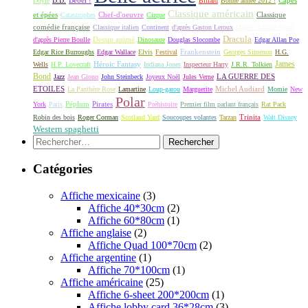
Doyle
Billard
Bonne année 2012 !
Classique américain
et épées
Classique
Catastrophes
Chef-d'oeuvre
Cirque
comédie française
Classique italien
Continent
d'après Gaston Leroux
D'après Marcel Aymé
Dracula
Dessin animé
d'après Pierre Boulle
Dinosaure
Douglas Slocombe
Edgar Allan Poe
Frankenstein
Edgar Rice Burroughs
Edgar Wallace
Elvis
Festival
Georges Simenon
H.G.
James
Héroic Fantasy
Wells
H.P. Lovecraft
Indiana Jones
Inspecteur Harry
J.R.R. Tolkien
Bond
LA GUERRE DES
Jazz
Jean Giono
John Steinbeck
Joyeux Noël
Jules Verne
ETOILES
Michel Audiard
La Panthère Rose
Lamartine
Loup-garou
Marguerite
Momie
New
Polar
Péplum
Pirates
York
Paris
Préhistoire
Premier film parlant français
Rat Pack
Robin des bois
Roger Corman
Scotland Yard
Soucoupes volantes
Tarzan
Trinita
Walt Disney
Western spaghetti
Rechercher :
Catégories
Affiche mexicaine
(3)
Affiche 40*30cm
(2)
Affiche 60*80cm
(1)
Affiche anglaise
(2)
Affiche Quad 100*70cm
(2)
Affiche argentine
(1)
Affiche 70*100cm
(1)
Affiche américaine
(25)
Affiche 6-sheet 200*200cm
(1)
Affiche lobby card 36*28cm
(3)