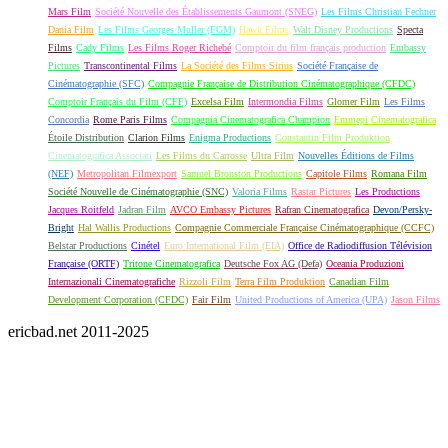
Mars Film
Société Nouvelle des Établissements Gaumont (SNEG)
Les Films Christian Fechner
Dania Film
Les Films Georges Muller (FGM)
Hawk Films
Walt Disney Productions
Specta
Films
Cady Films
Les Films Roger Richebé
Comptoir du film français production
Embassy
Pictures
Transcontinental Films
La Société des Films Sirius
Société Française de
Cinématographie (SFC)
Compagnie Française de Distribution Cinématographique (CFDC)
Comptoir Français du Film (CFF)
Excelsa Film
Intermondia Films
Glomer Film
Les Films
Concordia
Rome Paris Films
Compagnia Cinematografica Champion
Emmepi Cinematografica
Étoile Distribution
Clarion Films
Enigma Productions
Constantin Film Produktion
Cinematografica Associati
Les Films du Carrosse
Ultra Film
Nouvelles Éditions de Films
(NEF)
Metropolitan Filmexport
Samuel Bronston Productions
Capitole Films
Romana Film
Société Nouvelle de Cinématographie (SNC)
Valoria Films
Rastar Pictures
Les Productions
Jacques Roitfeld
Jadran Film
AVCO Embassy Pictures
Rafran Cinematografica
Devon/Persky-
Bright
Hal Wallis Productions
Compagnie Commerciale Française Cinématographique (CCFC)
Belstar Productions
Cinétel
Euro International Film (EIA)
Office de Radiodiffusion Télévision
Française (ORTF)
Tritone Cinematografica
Deutsche Fox AG (Defa)
Oceania Produzioni
Internazionali Cinematografiche
Rizzoli Film
Terra Film Produktion
Canadian Film
Development Corporation (CFDC)
Fair Film
United Productions of America (UPA)
Jason Films
ericbad.net 2011-2025