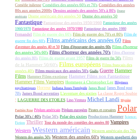
Comédie italienne
Comédies des années 60's et 70's
Comédies des années
80s aux années 2000s
Dessins animés des années 50's à 80's
Drame
Drame américain des années 50
Drame des années 50
américain
Fantastique
Fantastique des années 1950/1960
Fantastique des années
1960/1970
Fantastique des années 1970/1980
Fantastique des années 1980
Fernandel
Film de guerre des 60's
Film de guerre des 70's et 80's
Film de
Films américains des années 60
guerre fin des 60's
Films
d'aventure des années 40 et 50
Films d'épouvante des années 60s
Films d'horreur
Films d'horreur des années 70's
des années 50's 60's
Films d'horreur
Films
des années 80's
Films de guerre avant 1957
Films de guerre fin 50's
Films européens
de la Hammer 50/60's
Films français des
Guerre
Hammer
années 40's
Films musicaux des années 50's
Giallo
Films
Hammer Films non Fantastique
Hammer Films exotique
Hammer Films Vampires
Hommage à Christopher Lee
Hôpitaux
Horreur
James Bond post
Indiana Jones l'intrépide
psychiatriques
James Bond
La classe Roger Soubie
70's
James Bond seventies
L'aventure des sixties
Michel Landi
!
LA GUERRE DES ETOILES
Lino Ventura
Mystère
Polar
Péplum américain
Péplum européen
Pirates et corsaires
Panthère Rose
Polar 30's / 40's
Polar 50's
Polar des sixties
Productions Hammer
Science-
Thriller
Vampires
Tour du monde des comédies des années 80
Fiction
Western américain
Western
Western américain des 70s
Western des années 60's
Western des années 50's
Western spaghetti des