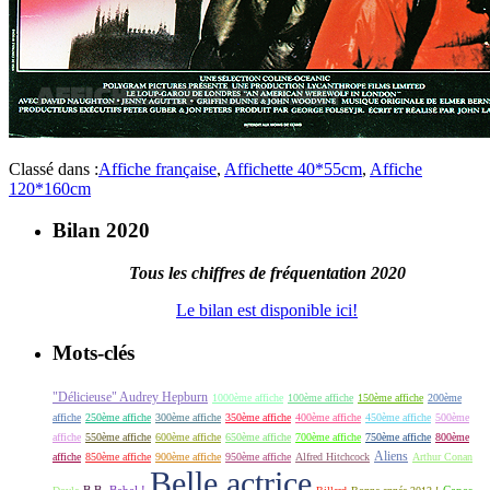
Classé dans :
Affiche française
,
Affichette 40*55cm
,
Affiche
120*160cm
Bilan 2020
Tous les chiffres de fréquentation 2020
Le bilan est disponible ici!
Mots-clés
"Délicieuse" Audrey Hepburn
1000ème affiche
100ème affiche
150ème affiche
200ème
affiche
250ème affiche
300ème affiche
350ème affiche
400ème affiche
450ème affiche
500ème
affiche
550ème affiche
600ème affiche
650ème affiche
700ème affiche
750ème affiche
800ème
Aliens
affiche
850ème affiche
900ème affiche
950ème affiche
Alfred Hitchcock
Arthur Conan
Belle actrice
B.B.
Bebel !
Capes