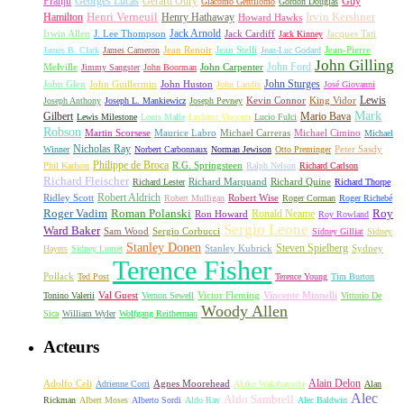
Franju
Georges Lucas
Gérard Oury
Guy
Giacomo Gentilomo
Gordon Douglas
Irvin Kershner
Henri Verneuil
Henry Hathaway
Hamilton
Howard Hawks
Jack Arnold
Jacques Tati
Irwin Allen
J. Lee Thompson
Jack Cardiff
Jack Kinney
James B. Clark
James Cameron
Jean Renoir
Jean Stelli
Jean-Luc Godard
Jean-Pierre
John Gilling
John Carpenter
John Ford
Melville
Jimmy Sangster
John Boorman
John Sturges
John Huston
John Glen
John Guillermin
John Landis
José Giovanni
Lewis
King Vidor
Joseph Anthony
Joseph L. Mankiewicz
Joseph Pevney
Kevin Connor
Mark
Gilbert
Mario Bava
Lewis Milestone
Louis Malle
Luchino Visconti
Lucio Fulci
Robson
Michael Carreras
Michael Cimino
Martin Scorsese
Maurice Labro
Michael
Nicholas Ray
Winner
Norbert Carbonnaux
Norman Jewison
Otto Preminger
Peter Sasdy
Philippe de Broca
Phil Karlson
R.G. Springsteen
Ralph Nelson
Richard Carlson
Richard Fleischer
Richard Quine
Richard Lester
Richard Marquand
Richard Thorpe
Ridley Scott
Robert Aldrich
Robert Mulligan
Robert Wise
Roger Corman
Roger Richebé
Roger Vadim
Roman Polanski
Roy
Ron Howard
Ronald Neame
Roy Rowland
Sergio Leone
Ward Baker
Sam Wood
Sergio Corbucci
Sidney Gilliat
Sidney
Stanley Donen
Steven Spielberg
Stanley Kubrick
Sydney
Hayers
Sidney Lumet
Terence Fisher
Pollack
Ted Post
Terence Young
Tim Burton
Val Guest
Vincente Minnelli
Tonino Valerii
Vernon Sewell
Victor Fleming
Vittorio De
Woody Allen
Sica
William Wyler
Wolfgang Reitherman
Acteurs
Alain Delon
Adolfo Celi
Agnes Moorehead
Adrienne Corri
Akiko Wakabayashi
Alan
Alec
Aldo Sambrell
Rickman
Albert Moses
Alberto Sordi
Aldo Ray
Alec Baldwin