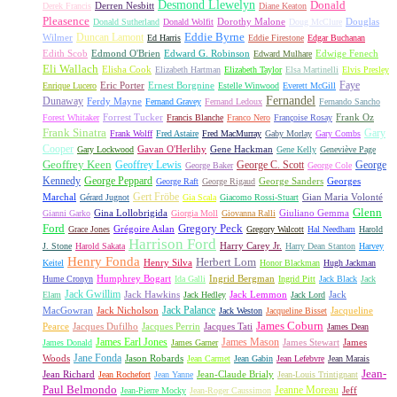
Desmond Llewelyn
Donald
Derren Nesbitt
Derek Francis
Diane Keaton
Pleasence
Dorothy Malone
Douglas
Donald Sutherland
Donald Wolfit
Doug McClure
Duncan Lamont
Eddie Byrne
Wilmer
Ed Harris
Eddie Firestone
Edgar Buchanan
Edith Scob
Edmond O'Brien
Edward G. Robinson
Edwige Fenech
Edward Mulhare
Eli Wallach
Elisha Cook
Elizabeth Hartman
Elizabeth Taylor
Elsa Martinelli
Elvis Presley
Faye
Eric Porter
Ernest Borgnine
Enrique Lucero
Estelle Winwood
Everett McGill
Fernandel
Dunaway
Ferdy Mayne
Fernand Gravey
Fernand Ledoux
Fernando Sancho
Forrest Tucker
Frank Oz
Forest Whitaker
Francis Blanche
Franco Nero
Françoise Rosay
Frank Sinatra
Gary
Frank Wolff
Fred Astaire
Fred MacMurray
Gaby Morlay
Gary Combs
Cooper
Gavan O'Herlihy
Gene Hackman
Gary Lockwood
Gene Kelly
Geneviève Page
Geoffrey Keen
Geoffrey Lewis
George C. Scott
George
George Baker
George Cole
Kennedy
George Peppard
George Sanders
Georges
George Raft
George Rigaud
Gert Fröbe
Marchal
Gian Maria Volonté
Gérard Jugnot
Gia Scala
Giacomo Rossi-Stuart
Glenn
Gina Lollobrigida
Giuliano Gemma
Gianni Garko
Giorgia Moll
Giovanna Ralli
Gregory Peck
Ford
Grégoire Aslan
Grace Jones
Gregory Walcott
Hal Needham
Harold
Harrison Ford
Harry Carey Jr.
J. Stone
Harold Sakata
Harry Dean Stanton
Harvey
Henry Fonda
Herbert Lom
Henry Silva
Keitel
Honor Blackman
Hugh Jackman
Humphrey Bogart
Ingrid Bergman
Hume Cronyn
Ida Galli
Ingrid Pitt
Jack Black
Jack
Jack Gwillim
Jack Hawkins
Jack Lemmon
Jack
Elam
Jack Hedley
Jack Lord
Jack Palance
MacGowran
Jack Nicholson
Jacqueline
Jack Weston
Jacqueline Bisset
James Coburn
Pearce
Jacques Dufilho
Jacques Perrin
Jacques Tati
James Dean
James Earl Jones
James Mason
James Stewart
James
James Donald
James Garner
Jane Fonda
Woods
Jason Robards
Jean Carmet
Jean Gabin
Jean Lefebvre
Jean Marais
Jean-
Jean Richard
Jean-Claude Brialy
Jean Rochefort
Jean Yanne
Jean-Louis Trintignant
Paul Belmondo
Jeanne Moreau
Jeff
Jean-Pierre Mocky
Jean-Roger Caussimon