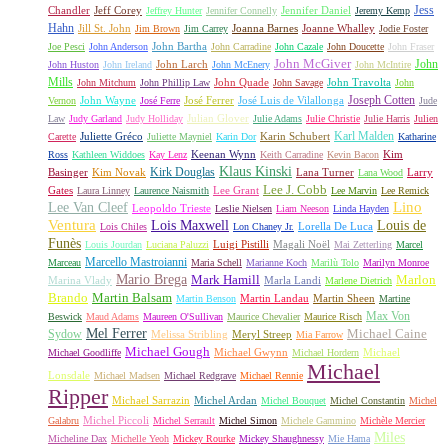
Jess
Chandler
Jeff Corey
Jennifer Daniel
Jeffrey Hunter
Jennifer Connelly
Jeremy Kemp
Hahn
Jill St. John
Joanna Barnes
Joanne Whalley
Jim Brown
Jim Carrey
Jodie Foster
John Bartha
Joe Pesci
John Anderson
John Carradine
John Cazale
John Doucette
John Fraser
John McGiver
John
John Larch
John Huston
John Ireland
John McEnery
John McIntire
Mills
John Quade
John Travolta
John Mitchum
John Phillip Law
John Savage
John
Joseph Cotten
John Wayne
José Ferrer
José Luis de Vilallonga
Vernon
José Ferre
Jude
Julian Glover
Law
Judy Garland
Judy Holliday
Julie Adams
Julie Christie
Julie Harris
Julien
Karl Malden
Juliette Gréco
Karin Schubert
Carette
Juliette Mayniel
Karin Dor
Katharine
Keenan Wynn
Kim
Ross
Kathleen Widdoes
Kay Lenz
Keith Carradine
Kevin Bacon
Klaus Kinski
Kirk Douglas
Basinger
Kim Novak
Lana Turner
Larry
Lana Wood
Lee J. Cobb
Gates
Lee Grant
Laura Linney
Laurence Naismith
Lee Marvin
Lee Remick
Lino
Lee Van Cleef
Leopoldo Trieste
Leslie Nielsen
Liam Neeson
Linda Hayden
Ventura
Lois Maxwell
Louis de
Lorella De Luca
Lois Chiles
Lon Chaney Jr.
Funès
Luigi Pistilli
Magali Noël
Louis Jourdan
Luciana Paluzzi
Mai Zetterling
Marcel
Marcello Mastroianni
Marceau
Maria Schell
Marianne Koch
Marilù Tolo
Marilyn Monroe
Mario Brega
Mark Hamill
Marlon
Marina Vlady
Marla Landi
Marlene Dietrich
Martin Balsam
Brando
Martin Landau
Martin Sheen
Martin Benson
Martine
Max Von
Beswick
Maud Adams
Maureen O'Sullivan
Maurice Chevalier
Maurice Risch
Mel Ferrer
Sydow
Michael Caine
Melissa Stribling
Meryl Streep
Mia Farrow
Michael Gough
Michael Gwynn
Michael
Michael Goodliffe
Michael Hordern
Michael
Lonsdale
Michael Madsen
Michael Redgrave
Michael Rennie
Ripper
Michael Sarrazin
Michel Ardan
Michel Bouquet
Michel Constantin
Michel
Michel Piccoli
Galabru
Michel Serrault
Michel Simon
Michele Gammino
Michèle Mercier
Miles
Micheline Dax
Michelle Yeoh
Mickey Rourke
Mickey Shaughnessy
Mie Hama