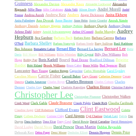
Guinness
Alexander Davion
Alexander Knox
Alexandre
Alexander Lockwood
André Morell
Rignault
Alfie Bass
Alfio Caltabiano
Alida Valli
Alison Doody
André
Andrew Keir
Andrex
Anita Ekberg
Andrea Aureli
Angie Dickinson
Pousse
Ann Dvorak
Anne Baxter
Anouk Aimée
Anita Pallenberg
Anne Helm
Annie Girardot
Anthony Daniels
Anthony Quayle
Anthony Quinn
Anthony Higgins
Anthony Perkins
Audrey
Arlene Dahl
Audie Murphy
Arletty
Arnold Schwarzenegger
Arthur O'Connell
Hepburn
Ava Gardner
Barbara Bach
Barbara Carrera
Barbara
Barbara Bates
Barbara Shelley
O'Neil
Barbara Stanwyck
Barbara Steele
Barry Sullivan
Basil Rathbone
Bernard Lee
Bernard Blier
Ben Johnson
Bernard La Jarrige
Bernadette Lafont
Bette
Billy Dee Williams
Bob
Davis
Bill Murray
Bill Williams
Billie Whitelaw
Billy Crystal
Boris Karloff
Bourvil
Brigitte
Hope
Brad Dexter
Bradford Dillman
Bobby Parr
Bardot
Burt
Brook Williams
Bud Spencer
Britt Ekland
Bruce Cabot
Bruce Willis
Lancaster
Burt Young
Capucine
Carol Lynley
Candice Bergen
Carlos Montalbán
Carrie Fisher
Caroline Munro
Carroll Baker
Cary Grant
Catherine Deneuve
Cesare
Charles Bronson
Charles
Danova
Charles Aznavour
Charles Boyer
Charles Coburn
Charlton Heston
Denner
Charles Gray
Charles Vanel
Charlotte Rampling
Christine Fabréga
Christopher Lee
Christopher Walken
Christopher Plummer
Claude Brasseur
Clark Gable
Claudia Cardinale
Cindi Wood
Claude Piéplu
Claude Rich
Clint Eastwood
Clifford Evans
Claudine Auger
Cliff Robertson
Colette
Curd Jürgens
Fleury
Colleen Dewhurst
Corinne Cléry
Cyd Charisse
Daliah Lavi
Dalida
Dan
Duryea
Dana Andrews
Dana Elcar
Darry Cowl
David Bowie
David Carradine
David Hemmings
David Prowse
Dean Martin
David Lodge
David Niven
Debbie Reynolds
Dennis Price
Deborah Kerr
Dennis Hopper
Debra Paget
Demi Moore
Denholm Elliott