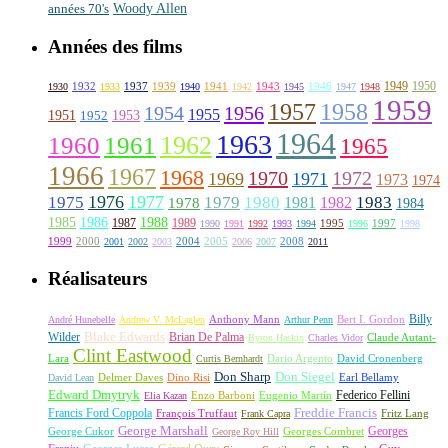
Woody Allen
années 70's
Années des films
1949
1950
1932
1937
1939
1941
1943
1946
1930
1933
1940
1942
1945
1947
1948
1959
1957
1958
1956
1954
1955
1951
1952
1953
1964
1963
1962
1960
1961
1965
1966
1967
1968
1970
1972
1969
1971
1973
1974
1976
1977
1975
1979
1980
1981
1983
1978
1982
1984
1985
1986
1988
1987
1989
1995
1997
1990
1991
1992
1993
1994
1996
1998
1999
2000
2004
2005
2008
2001
2002
2003
2006
2007
2011
Réalisateurs
Billy
Anthony Mann
André Hunebelle
Andrew V. McLaglen
Arthur Penn
Bert I. Gordon
Wilder
Blake Edwards
Brian De Palma
Claude Autant-
Byron Haskin
Charles Vidor
Clint Eastwood
Lara
David Cronenberg
Curtis Bernhardt
Dario Argento
Don Sharp
Don Siegel
David Lean
Delmer Daves
Dino Risi
Earl Bellamy
Edward Dmytryk
Federico Fellini
Elia Kazan
Enzo Barboni
Eugenio Martín
Freddie Francis
Francis Ford Coppola
François Truffaut
Fritz Lang
Frank Capra
George Marshall
George Cukor
Georges
George Roy Hill
Georges Combret