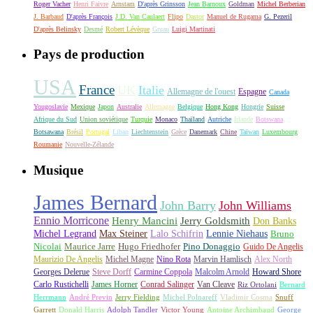
Roger Vacher
Henri Faivre
Arnstam
D'après Grinsson
Jean Barnoux
Goldman
Michel Berberian
J. Barbaud
D'après François
J.D. Van Caulaert
Flipo
Dastor
Manuel de Rugama
G. Pezeril
D'après Belinsky
Desmé
Robert Lévèque
Gruau
Luigi Martinati
Pays de production
USA
France
UK
Italie
Allemagne de l'ouest
Espagne
Canada
Yougoslavie
Mexique
Japon
Australie
Allemagne
Belgique
Hong Kong
Hongrie
Suisse
Afrique du Sud
Union soviétique
Turquie
Monaco
Thaïland
Autriche
Irlande
Botswana
Botsawana
Brésil
Portugal
Liban
Liechtenstein
Grèce
Danemark
Chine
Taïwan
Luxembourg
Roumanie
Nouvelle-Zélande
Musique
James Bernard
John Barry
John Williams
Ennio Morricone
Henry Mancini
Jerry Goldsmith
Don Banks
Michel Legrand
Max Steiner
Lalo Schifrin
Lennie Niehaus
Bruno
Nicolai
Maurice Jarre
Hugo Friedhofer
Pino Donaggio
Guido De Angelis
Maurizio De Angelis
Michel Magne
Nino Rota
Marvin Hamlisch
Alex North
Georges Delerue
Steve Dorff
Carmine Coppola
Malcolm Arnold
Howard Shore
Carlo Rustichelli
James Horner
Conrad Salinger
Van Cleave
Riz Ortolani
Bernard
Herrmann
André Previn
Jerry Fielding
Michel Polnareff
Vladimir Cosma
Snuff
Garrett
Donald Harris
Adolph Tandler
Victor Young
Antoine Archimbaud
George