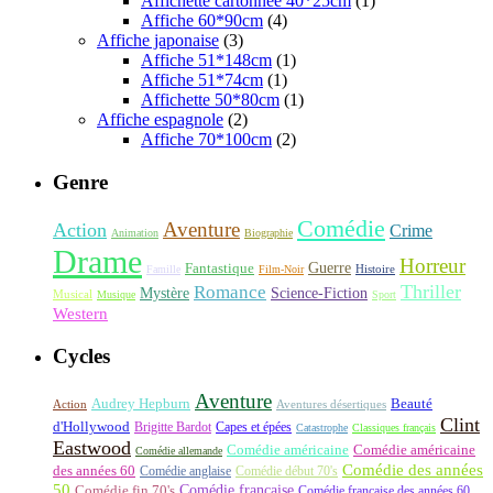
Affichette cartonnée 40*25cm
(1)
Affiche 60*90cm
(4)
Affiche japonaise
(3)
Affiche 51*148cm
(1)
Affiche 51*74cm
(1)
Affichette 50*80cm
(1)
Affiche espagnole
(2)
Affiche 70*100cm
(2)
Genre
Comédie
Aventure
Action
Crime
Animation
Biographie
Drame
Horreur
Fantastique
Guerre
Histoire
Famille
Film-Noir
Thriller
Romance
Science-Fiction
Mystère
Musical
Musique
Sport
Western
Cycles
Aventure
Audrey Hepburn
Beauté
Aventures désertiques
Action
Clint
d'Hollywood
Brigitte Bardot
Capes et épées
Catastrophe
Classiques français
Eastwood
Comédie américaine
Comédie américaine
Comédie allemande
Comédie des années
des années 60
Comédie anglaise
Comédie début 70's
50
Comédie française
Comédie fin 70's
Comédie française des années 60