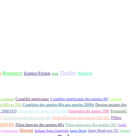
Thriller
Romance
Western
Science-Fiction
e
Sport
Comédie américaine
Comédie américaine des années 60
Comédie
e allemande
 60's et 70's
Comédies des années 80s aux années 2000s
Dessins animés des
Fernandel
s 1960/1970
Fantastique des années 1970/1980
Fantastique des années 1980
Films
0
Films d'épouvante des années 60s
Films d'horreur des années 50's 60's
opéens
Films français des années 40's
Films musicaux des années 50's
Giallo
Horreur
James Bond post 70's
James
Indiana Jones l'intrépide
sychiatriques
James Bond