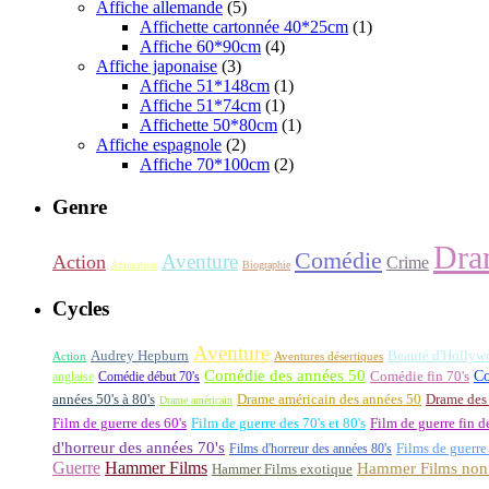
Affiche allemande
(5)
Affichette cartonnée 40*25cm
(1)
Affiche 60*90cm
(4)
Affiche japonaise
(3)
Affiche 51*148cm
(1)
Affiche 51*74cm
(1)
Affichette 50*80cm
(1)
Affiche espagnole
(2)
Affiche 70*100cm
(2)
Genre
Dra
Comédie
Aventure
Action
Crime
Animation
Biographie
Cycles
Aventure
Audrey Hepburn
Beauté d'Hollyw
Aventures désertiques
Action
Comédie des années 50
Co
anglaise
Comédie début 70's
Comédie fin 70's
années 50's à 80's
Drame américain des années 50
Drame des
Drame américain
Film de guerre des 60's
Film de guerre des 70's et 80's
Film de guerre fin d
d'horreur des années 70's
Films d'horreur des années 80's
Films de guerre
Guerre
Hammer Films
Hammer Films non 
Hammer Films exotique