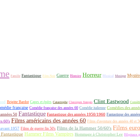
me
Horreur
Fantastique
Guerre
Mystèr
Histoire
Famille
Film-Noir
Musical
Musique
Clint Eastwood
ood
Brigitte Bardot
Capes et épées
Catastrophe
Classiques français
Comédi
médie française
Comédie française des années 60
Comédie italienne
Comédies des années
Fantastique
 années 50
Fantastique des années 1950/1960
Fantastique des année
Films américains des années 60
es 60's
Films d'aventure des années 40 et 5
Films eur
Films de la Hammer 50/60's
 avant 1957
Films de guerre fin 50's
Hammer Films Vampires
Fantastique
Hommage à Christopher Lee
Hôpitaux p