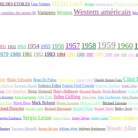
Michel Landi
RE DES ETOILES
Lino Ventura
Péplum américa
Mystère
Panthère Rose
Western américain
Vampires
Western
 comédies des années 80
Wes
1959
1957
1960
1958
1956
1954
1955
951
1952
1953
1979
1980
1981
1983
1982
1984
1985
1986
1988
1987
1989
1990
1991
1992
1
Clint
lder
Blake Edwards
Brian De Palma
Claude Autant-Lara
Byron Haskin
Charles Vidor
Francis Ford Coppola
Federico Fellini
François Truffaut
o Barboni
Eugenio Martín
Frank Capra
Irvin Kershner
Henri Verneuil
Henry Hathaway
Guy Hamilton
las
Howard Hawks
Irwin A
John Gilling
John Carpenter
John Ford
John Hust
n Boorman
John Glen
John Guillermin
Mark Robson
Mario Bava
Michael Carreras
Michae
ucio Fulci
Martin Scorsese
Maurice Labro
chard Fleischer
Richard Quine
Ridley Scott
Rob
Richard Lester
Richard Marquand
Richard Thorpe
Sergio Leone
Stanley Donen
S
ergio Corbucci
Sidney Gilliat
Sidney Hayers
Sidney Lumet
Woody Allen
Vincente Minnelli
Fleming
Vittorio De Sica
William Wyler
Wolfgang Reitherman