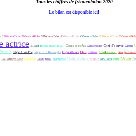
Tous les chiffres de fréquentation 2020
Le bilan est disponible ici!
e
250ème affiche
300ème affiche
350ème affiche
400ème affiche
450ème affiche
500ème affiche
550ème affich
e actrice
Capes et épées
Billard
Bonne année 2012 !
Catastrophes
Chef-d'oeuvre
Cirque
Dracula
Frankenstein
Edgar Allan Poe
Edgar Rice Burroughs
Edgar Wallace
Elvis
Festival
Georges Sime
S
Michel Audiard
Péplum
Pi
La Panthère Rose
Lamartine
Loup-garou
Marguerite
Momie
New York
Paris