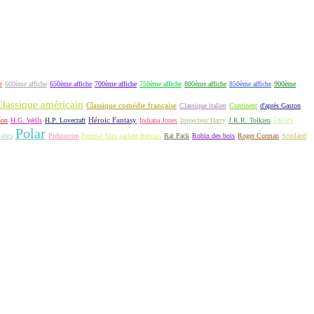
e
600ème affiche
650ème affiche
700ème affiche
750ème affiche
800ème affiche
850ème affiche
900ème
Classique américain
Classique comédie française
Classique italien
Continent
d'après Gaston
James
Héroic Fantasy
non
H.G. Wells
H.P. Lovecraft
Indiana Jones
Inspecteur Harry
J.R.R. Tolkien
Polar
rates
Préhistoire
Premier film parlant français
Rat Pack
Robin des bois
Roger Corman
Scotland