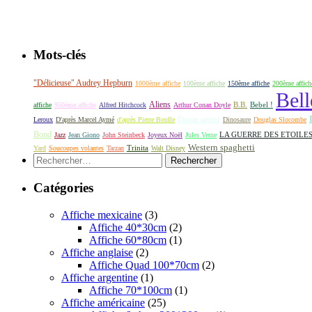
Mots-clés
"Délicieuse" Audrey Hepburn
1000ème affiche
100ème affiche
150ème affiche
200ème affich
Bell
Aliens
B.B.
Bebel !
affiche
950ème affiche
Alfred Hitchcock
Arthur Conan Doyle
Dessin animé
Leroux
D'après Marcel Aymé
d'après Pierre Boulle
Dinosaure
Douglas Slocombe
Bond
LA GUERRE DES ETOILE
Jazz
Jean Giono
John Steinbeck
Joyeux Noël
Jules Verne
Western spaghetti
Yard
Soucoupes volantes
Tarzan
Trinita
Walt Disney
Rechercher :
Catégories
Affiche mexicaine
(3)
Affiche 40*30cm
(2)
Affiche 60*80cm
(1)
Affiche anglaise
(2)
Affiche Quad 100*70cm
(2)
Affiche argentine
(1)
Affiche 70*100cm
(1)
Affiche américaine
(25)