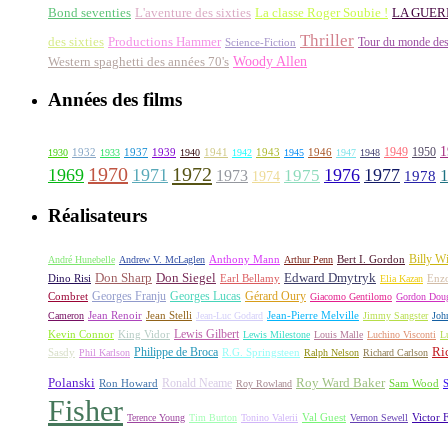
La classe Roger Soubie !
Bond seventies
L'aventure des sixties
LA GUER
Thriller
des sixties
Productions Hammer
Tour du monde des
Science-Fiction
Woody Allen
Western spaghetti des années 70's
Années des films
1
1949
1950
1932
1937
1939
1941
1943
1946
1930
1933
1940
1942
1945
1947
1948
1970
1972
1969
1971
1976
1977
1973
1975
1978
1974
Réalisateurs
Billy Wi
Anthony Mann
André Hunebelle
Andrew V. McLaglen
Arthur Penn
Bert I. Gordon
Don Sharp
Edward Dmytryk
Don Siegel
Dino Risi
Earl Bellamy
Elia Kazan
Enz
Georges Franju
Georges Lucas
Gérard Oury
Combret
Giacomo Gentilomo
Gordon Doug
Cameron
Jean Renoir
Jean Stelli
Jean-Luc Godard
Jean-Pierre Melville
Jimmy Sangster
Joh
Lewis Gilbert
King Vidor
Kevin Connor
Lewis Milestone
Louis Malle
Luchino Visconti
L
Ri
Philippe de Broca
Sasdy
Phil Karlson
R.G. Springsteen
Ralph Nelson
Richard Carlson
Polanski
Roy Ward Baker
Ron Howard
Ronald Neame
Roy Rowland
Sam Wood
S
Fisher
Val Guest
Terence Young
Tim Burton
Tonino Valerii
Vernon Sewell
Victor 