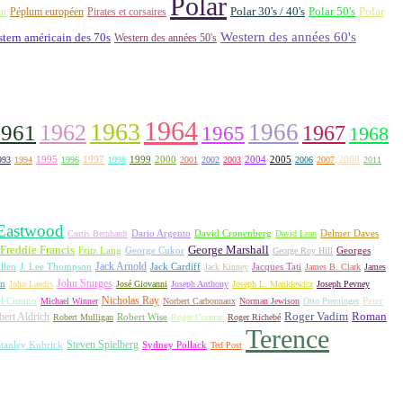
Polar
Polar 30's / 40's
Polar 50's
Polar
in
Péplum européen
Pirates et corsaires
Western des années 60's
tern américain des 70s
Western des années 50's
1964
1963
1962
1966
1961
1967
1965
1968
1995
1997
1999
2000
2004
2005
2008
993
1994
1996
1998
2001
2002
2003
2006
2007
2011
 Eastwood
David Cronenberg
Curtis Bernhardt
Dario Argento
David Lean
Delmer Daves
Freddie Francis
George Marshall
Fritz Lang
George Cukor
George Roy Hill
Georges
Jack Arnold
Jacques Tati
llen
J. Lee Thompson
Jack Cardiff
Jack Kinney
James B. Clark
James
John Sturges
on
John Landis
José Giovanni
Joseph Anthony
Joseph L. Mankiewicz
Joseph Pevney
l Cimino
Nicholas Ray
Michael Winner
Norbert Carbonnaux
Norman Jewison
Otto Preminger
Peter
Roger Vadim
Roman
ert Aldrich
Robert Mulligan
Robert Wise
Roger Corman
Roger Richebé
Terence
Steven Spielberg
tanley Kubrick
Sydney Pollack
Ted Post