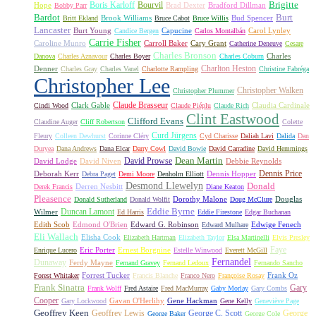
Boris Karloff
Bourvil
Brigitte
Hope
Brad Dexter
Bradford Dillman
Bobby Parr
Bardot
Burt
Brook Williams
Bud Spencer
Britt Ekland
Bruce Cabot
Bruce Willis
Lancaster
Burt Young
Capucine
Carol Lynley
Candice Bergen
Carlos Montalbán
Carrie Fisher
Caroline Munro
Carroll Baker
Cary Grant
Catherine Deneuve
Cesare
Charles Bronson
Charles
Danova
Charles Aznavour
Charles Boyer
Charles Coburn
Charlton Heston
Denner
Charles Gray
Charles Vanel
Charlotte Rampling
Christine Fabréga
Christopher Lee
Christopher Walken
Christopher Plummer
Claude Brasseur
Clark Gable
Claudia Cardinale
Cindi Wood
Claude Piéplu
Claude Rich
Clint Eastwood
Clifford Evans
Claudine Auger
Cliff Robertson
Colette
Curd Jürgens
Fleury
Colleen Dewhurst
Corinne Cléry
Cyd Charisse
Daliah Lavi
Dalida
Dan
Duryea
Dana Andrews
Dana Elcar
Darry Cowl
David Bowie
David Carradine
David Hemmings
David Prowse
Dean Martin
David Lodge
David Niven
Debbie Reynolds
Dennis Price
Deborah Kerr
Dennis Hopper
Debra Paget
Demi Moore
Denholm Elliott
Desmond Llewelyn
Donald
Derren Nesbitt
Derek Francis
Diane Keaton
Pleasence
Dorothy Malone
Douglas
Donald Sutherland
Donald Wolfit
Doug McClure
Duncan Lamont
Eddie Byrne
Wilmer
Ed Harris
Eddie Firestone
Edgar Buchanan
Edith Scob
Edmond O'Brien
Edward G. Robinson
Edwige Fenech
Edward Mulhare
Eli Wallach
Elisha Cook
Elizabeth Hartman
Elizabeth Taylor
Elsa Martinelli
Elvis Presley
Faye
Eric Porter
Ernest Borgnine
Enrique Lucero
Estelle Winwood
Everett McGill
Fernandel
Dunaway
Ferdy Mayne
Fernand Gravey
Fernand Ledoux
Fernando Sancho
Forrest Tucker
Frank Oz
Forest Whitaker
Francis Blanche
Franco Nero
Françoise Rosay
Frank Sinatra
Gary
Frank Wolff
Fred Astaire
Fred MacMurray
Gaby Morlay
Gary Combs
Cooper
Gavan O'Herlihy
Gene Hackman
Gary Lockwood
Gene Kelly
Geneviève Page
Geoffrey Keen
Geoffrey Lewis
George C. Scott
George
George Baker
George Cole