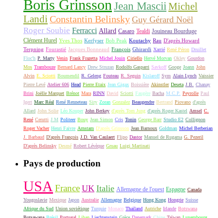
Boris Grinsson
Jean Mascii
Michel
Landi
Constantin Belinsky
Guy Gérard Noël
Roger Soubie
Ferracci
Allard
Casaro
Tealdi
Jouineau Bourduge
Clément Hurel
Yves Thos
Kerfyser
Bob Peak
Koutachy
Rau
D'après Howard
Terpning
Fourastié
Jacques Bonneaud
François
Ghirardi
Xarrié
René Péron
Druillet
Floc'h
P. Marty
Venin
Frank Frazetta
Michel Jouin
Ciriello
Hervé Morvan
Okley
Gourdon
Mos
Trambouze
Bernard Lancy
Drew Struzan
Rodolfo Gasparri
Savkoff
Googe
Joann
John
Alvin
E. Sciotti
Boumendil
R. Geleng
Fouteau
R. Seguin
Kislaroff
Sym
Alain Lynch
Vaissier
Pierre Levé
Atelier 606
Head
Pierre Etaix
Jean Gigax
Boissière
Akinstler
Deseta
J.B.
Chanay
Brini
Joëlle Marquet
Brénot
Mara
RINN
David
Sciotti
Faugère
Bacha
M.C.P.
Peyrolle
Paul
Igert
Marc Réal
René Renneteau
Siry
Zoran
Gonzalez
Beaugendre
Bertrand
Piovano
d'après
Allard
John Solie
Léo Kouper
John Berkey
d'après Tom Jung
d'après Roger Kastel
Amsel
C.
René
Cerutti
J.M
Politeer
Bouy
Jean Simon
Cris
Tonin
George Barr
Studio E2
Collignon
Roger Vacher
Henri Faivre
Arnstam
D'après Grinsson
Jean Barnoux
Goldman
Michel Berberian
J. Barbaud
D'après François
J.D. Van Caulaert
Flipo
Dastor
Manuel de Rugama
G. Pezeril
D'après Belinsky
Desmé
Robert Lévèque
Gruau
Luigi Martinati
Pays de production
USA
France
UK
Italie
Allemagne de l'ouest
Espagne
Canada
Yougoslavie
Mexique
Japon
Australie
Allemagne
Belgique
Hong Kong
Hongrie
Suisse
Afrique du Sud
Union soviétique
Turquie
Monaco
Thaïland
Autriche
Irlande
Botswana
Botsawana
Brésil
Portugal
Liban
Liechtenstein
Grèce
Danemark
Chine
Taïwan
Luxembourg