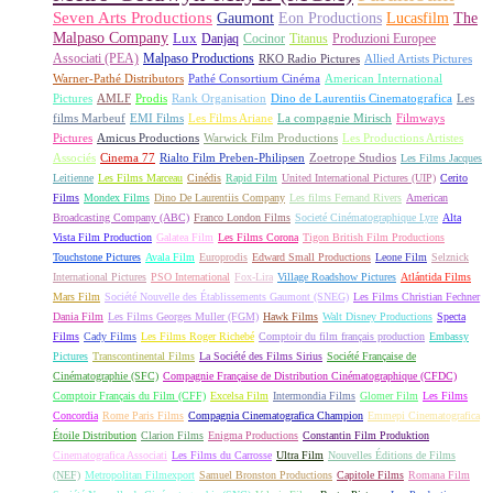
Seven Arts Productions
Gaumont
Eon Productions
Lucasfilm
The
Malpaso Company
Lux
Danjaq
Cocinor
Titanus
Produzioni Europee
Associati (PEA)
Malpaso Productions
RKO Radio Pictures
Allied Artists Pictures
Warner-Pathé Distributors
Pathé Consortium Cinéma
American International
Pictures
AMLF
Prodis
Rank Organisation
Dino de Laurentiis Cinematografica
Les
films Marbeuf
EMI Films
Les Films Ariane
La compagnie Mirisch
Filmways
Pictures
Amicus Productions
Warwick Film Productions
Les Productions Artistes
Associés
Cinema 77
Rialto Film Preben-Philipsen
Zoetrope Studios
Les Films Jacques
Leitienne
Les Films Marceau
Cinédis
Rapid Film
United International Pictures (UIP)
Cerito
Films
Mondex Films
Dino De Laurentiis Company
Les films Fernand Rivers
American
Broadcasting Company (ABC)
Franco London Films
Societé Cinématographique Lyre
Alta
Vista Film Production
Galatea Film
Les Films Corona
Tigon British Film Productions
Touchstone Pictures
Avala Film
Europrodis
Edward Small Productions
Leone Film
Selznick
International Pictures
PSO International
Fox-Lira
Village Roadshow Pictures
Atlántida Films
Mars Film
Société Nouvelle des Établissements Gaumont (SNEG)
Les Films Christian Fechner
Dania Film
Les Films Georges Muller (FGM)
Hawk Films
Walt Disney Productions
Specta
Films
Cady Films
Les Films Roger Richebé
Comptoir du film français production
Embassy
Pictures
Transcontinental Films
La Société des Films Sirius
Société Française de
Cinématographie (SFC)
Compagnie Française de Distribution Cinématographique (CFDC)
Comptoir Français du Film (CFF)
Excelsa Film
Intermondia Films
Glomer Film
Les Films
Concordia
Rome Paris Films
Compagnia Cinematografica Champion
Emmepi Cinematografica
Étoile Distribution
Clarion Films
Enigma Productions
Constantin Film Produktion
Cinematografica Associati
Les Films du Carrosse
Ultra Film
Nouvelles Éditions de Films
(NEF)
Metropolitan Filmexport
Samuel Bronston Productions
Capitole Films
Romana Film