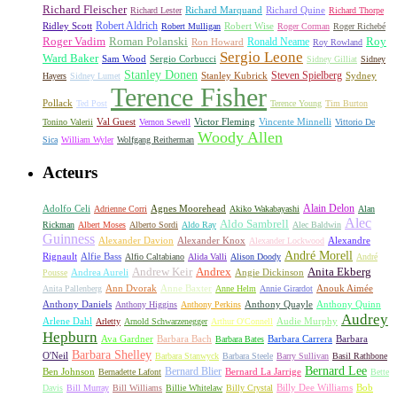
Richard Fleischer
Richard Quine
Richard Lester
Richard Marquand
Richard Thorpe
Ridley Scott
Robert Aldrich
Robert Mulligan
Robert Wise
Roger Corman
Roger Richebé
Roger Vadim
Roman Polanski
Roy
Ron Howard
Ronald Neame
Roy Rowland
Sergio Leone
Ward Baker
Sam Wood
Sergio Corbucci
Sidney Gilliat
Sidney
Stanley Donen
Steven Spielberg
Stanley Kubrick
Sydney
Hayers
Sidney Lumet
Terence Fisher
Pollack
Ted Post
Terence Young
Tim Burton
Val Guest
Vincente Minnelli
Tonino Valerii
Vernon Sewell
Victor Fleming
Vittorio De
Woody Allen
Sica
William Wyler
Wolfgang Reitherman
Acteurs
Alain Delon
Adolfo Celi
Agnes Moorehead
Adrienne Corri
Akiko Wakabayashi
Alan
Alec
Aldo Sambrell
Rickman
Albert Moses
Alberto Sordi
Aldo Ray
Alec Baldwin
Guinness
Alexander Davion
Alexander Knox
Alexandre
Alexander Lockwood
André Morell
Rignault
Alfie Bass
Alfio Caltabiano
Alida Valli
Alison Doody
André
Andrew Keir
Andrex
Anita Ekberg
Andrea Aureli
Angie Dickinson
Pousse
Ann Dvorak
Anne Baxter
Anouk Aimée
Anita Pallenberg
Anne Helm
Annie Girardot
Anthony Daniels
Anthony Quayle
Anthony Quinn
Anthony Higgins
Anthony Perkins
Audrey
Arlene Dahl
Audie Murphy
Arletty
Arnold Schwarzenegger
Arthur O'Connell
Hepburn
Ava Gardner
Barbara Bach
Barbara Carrera
Barbara
Barbara Bates
Barbara Shelley
O'Neil
Barbara Stanwyck
Barbara Steele
Barry Sullivan
Basil Rathbone
Bernard Lee
Bernard Blier
Ben Johnson
Bernard La Jarrige
Bernadette Lafont
Bette
Billy Dee Williams
Bob
Davis
Bill Murray
Bill Williams
Billie Whitelaw
Billy Crystal