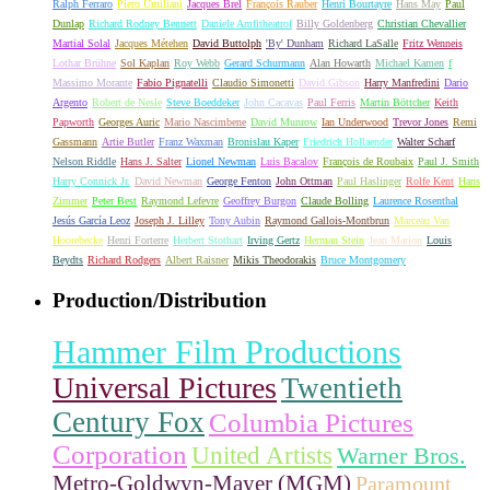
Ralph Ferraro
Piero Umiliani
Jacques Brel
François Rauber
Henri Bourtayre
Hans May
Paul
Dunlap
Richard Rodney Bennett
Daniele Amfitheatrof
Billy Goldenberg
Christian Chevallier
Martial Solal
Jacques Métehen
David Buttolph
'By' Dunham
Richard LaSalle
Fritz Wenneis
Lothar Brühne
Sol Kaplan
Roy Webb
Gerard Schurmann
Alan Howarth
Michael Kamen
f
Massimo Morante
Fabio Pignatelli
Claudio Simonetti
David Gibson
Harry Manfredini
Dario
Argento
Robert de Nesle
Steve Boeddeker
John Cacavas
Paul Ferris
Martin Böttcher
Keith
Papworth
Georges Auric
Mario Nascimbene
David Munrow
Ian Underwood
Trevor Jones
Remi
Gassmann
Artie Butler
Franz Waxman
Bronislau Kaper
Friedrich Hollaender
Walter Scharf
Nelson Riddle
Hans J. Salter
Lionel Newman
Luis Bacalov
François de Roubaix
Paul J. Smith
Harry Connick Jr.
David Newman
George Fenton
John Ottman
Paul Haslinger
Rolfe Kent
Hans
Zimmer
Peter Best
Raymond Lefevre
Geoffrey Burgon
Claude Bolling
Laurence Rosenthal
Jesús García Leoz
Joseph J. Lilley
Tony Aubin
Raymond Gallois-Montbrun
Marceau Van
Hoorebecke
Henri Forterre
Herbert Stothart
Irving Gertz
Herman Stein
Jean Marion
Louis
Beydts
Richard Rodgers
Albert Raisner
Mikis Theodorakis
Bruce Montgomery
Production/Distribution
Hammer Film Productions
Universal Pictures
Twentieth
Century Fox
Columbia Pictures
Corporation
United Artists
Warner Bros.
Metro-Goldwyn-Mayer (MGM)
Paramount