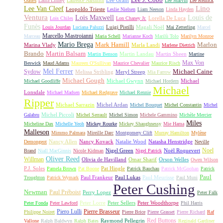
Lee J. Cobb
Gates
Lee Grant
Laura Linney
Laurence Naismith
Lee Marvin
Lee Remick
Lino
Lee Van Cleef
Leopoldo Trieste
Leslie Nielsen
Liam Neeson
Linda Hayden
Ventura
Lois Maxwell
Louis de
Lorella De Luca
Lois Chiles
Lon Chaney Jr.
Funès
Luigi Pistilli
Magali Noël
Louis Jourdan
Luciana Paluzzi
Mai Zetterling
Marcel
Marcello Mastroianni
Marceau
Maria Schell
Marianne Koch
Marilù Tolo
Marilyn Monroe
Mario Brega
Mark Hamill
Marlon
Marina Vlady
Marla Landi
Marlene Dietrich
Martin Balsam
Brando
Martin Landau
Martin Sheen
Martin Benson
Martine
Max Von
Beswick
Maud Adams
Maureen O'Sullivan
Maurice Chevalier
Maurice Risch
Mel Ferrer
Sydow
Michael Caine
Melissa Stribling
Meryl Streep
Mia Farrow
Michael Gough
Michael Gwynn
Michael
Michael Goodliffe
Michael Hordern
Michael
Lonsdale
Michael Madsen
Michael Redgrave
Michael Rennie
Ripper
Michael Sarrazin
Michel Ardan
Michel Bouquet
Michel Constantin
Michel
Michel Piccoli
Galabru
Michel Serrault
Michel Simon
Michele Gammino
Michèle Mercier
Miles
Micheline Dax
Michelle Yeoh
Mickey Rourke
Mickey Shaughnessy
Mie Hama
Malleson
Mimmo Palmara
Mireille Darc
Montgomery Clift
Murray Hamilton
Mylène
Nancy Allen
Nancy Kovack
Natalie Wood
Natasha Henstridge
Demongeot
Neville
Noel
Nigel Green
Noël Roquevert
Brand
Niall MacGinnis
Nicole Kidman
Nigel Patrick
Oliver Reed
Willman
Olivia de Havilland
Omar Sharif
Orson Welles
Owen Wilson
P.J. Soles
Pat Hingle
Pamela Brown
Pat Boone
Patrick Bauchau
Patrick McGoohan
Patrick
Paul
Paul Frankeur
Paul Lukas
Paul Meurisse
Troughton
Patrick Wymark
Paul Muni
Peter Cushing
Newman
Paul Préboist
Perry Lopez
Peter Falk
Peter Lorre
Peter Sellers
Peter Woodthorpe
Peter Fonda
Peter Lawford
Phil Harris
Piero Lulli
Pierre Brasseur
Philippe Noiret
Pierre Brice
Pierre Grasset
Pierre Richard
Raf
Red Buttons
Raymond Pellegrin
Vallone
Ralph Baldwyn
Ralph Bates
Reginald Gardiner