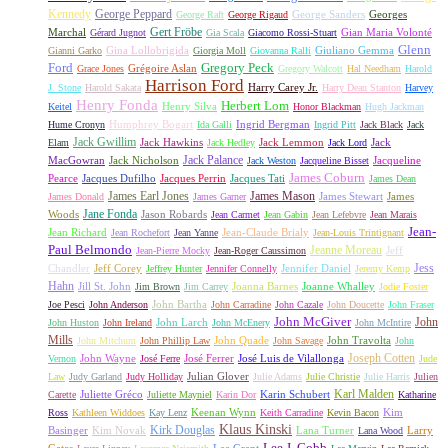
Kennedy
George Peppard
George Sanders
Georges
George Raft
George Rigaud
Gert Fröbe
Marchal
Gian Maria Volonté
Gérard Jugnot
Gia Scala
Giacomo Rossi-Stuart
Glenn
Gina Lollobrigida
Giuliano Gemma
Gianni Garko
Giorgia Moll
Giovanna Ralli
Gregory Peck
Ford
Grégoire Aslan
Grace Jones
Gregory Walcott
Hal Needham
Harold
Harrison Ford
Harry Carey Jr.
J. Stone
Harold Sakata
Harry Dean Stanton
Harvey
Henry Fonda
Herbert Lom
Henry Silva
Keitel
Honor Blackman
Hugh Jackman
Humphrey Bogart
Ingrid Bergman
Hume Cronyn
Ida Galli
Ingrid Pitt
Jack Black
Jack
Jack Gwillim
Jack Hawkins
Jack Lemmon
Jack
Elam
Jack Hedley
Jack Lord
Jack Palance
MacGowran
Jack Nicholson
Jacqueline
Jack Weston
Jacqueline Bisset
James Coburn
Pearce
Jacques Dufilho
Jacques Perrin
Jacques Tati
James Dean
James Earl Jones
James Mason
James Stewart
James
James Donald
James Garner
Jane Fonda
Woods
Jason Robards
Jean Carmet
Jean Gabin
Jean Lefebvre
Jean Marais
Jean-
Jean Richard
Jean-Claude Brialy
Jean Rochefort
Jean Yanne
Jean-Louis Trintignant
Paul Belmondo
Jeanne Moreau
Jeff
Jean-Pierre Mocky
Jean-Roger Caussimon
Jess
Chandler
Jeff Corey
Jennifer Daniel
Jeffrey Hunter
Jennifer Connelly
Jeremy Kemp
Hahn
Jill St. John
Joanna Barnes
Joanne Whalley
Jim Brown
Jim Carrey
Jodie Foster
John Bartha
Joe Pesci
John Anderson
John Carradine
John Cazale
John Doucette
John Fraser
John McGiver
John
John Larch
John Huston
John Ireland
John McEnery
John McIntire
Mills
John Quade
John Travolta
John Mitchum
John Phillip Law
John Savage
John
Joseph Cotten
John Wayne
José Ferrer
José Luis de Vilallonga
Vernon
José Ferre
Jude
Julian Glover
Law
Judy Garland
Judy Holliday
Julie Adams
Julie Christie
Julie Harris
Julien
Karl Malden
Juliette Gréco
Karin Schubert
Carette
Juliette Mayniel
Karin Dor
Katharine
Keenan Wynn
Kim
Ross
Kathleen Widdoes
Kay Lenz
Keith Carradine
Kevin Bacon
Klaus Kinski
Kirk Douglas
Basinger
Kim Novak
Lana Turner
Larry
Lana Wood