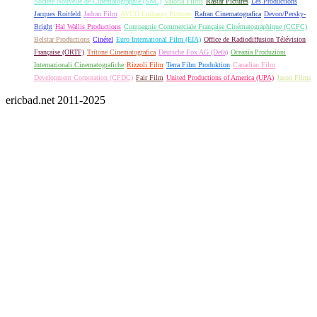
Société Nouvelle de Cinématographie (SNC)
Valoria Films
Rastar Pictures
Les Productions
Jacques Roitfeld
Jadran Film
AVCO Embassy Pictures
Rafran Cinematografica
Devon/Persky-
Bright
Hal Wallis Productions
Compagnie Commerciale Française Cinématographique (CCFC)
Belstar Productions
Cinétel
Euro International Film (EIA)
Office de Radiodiffusion Télévision
Française (ORTF)
Tritone Cinematografica
Deutsche Fox AG (Defa)
Oceania Produzioni
Internazionali Cinematografiche
Rizzoli Film
Terra Film Produktion
Canadian Film
Development Corporation (CFDC)
Fair Film
United Productions of America (UPA)
Jason Films
ericbad.net 2011-2025