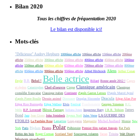
Bilan 2020
Tous les chiffres de fréquentation 2020
Le bilan est disponible ici!
Mots-clés
"Délicieuse" Audrey Hepburn
1000ème affiche
100ème affiche
150ème affiche
200ème
affiche
250ème affiche
300ème affiche
350ème affiche
400ème affiche
450ème affiche
500ème
affiche
550ème affiche
600ème affiche
650ème affiche
700ème affiche
750ème affiche
800ème
Aliens
affiche
850ème affiche
900ème affiche
950ème affiche
Alfred Hitchcock
Arthur Conan
Belle actrice
B.B.
Bebel !
Capes
Doyle
Billard
Bonne année 2012 !
Classique américain
et épées
Classique
Catastrophes
Chef-d'oeuvre
Cirque
comédie française
Classique italien
Continent
d'après Gaston Leroux
D'après Marcel Aymé
Dracula
Dessin animé
d'après Pierre Boulle
Dinosaure
Douglas Slocombe
Edgar Allan Poe
Frankenstein
Edgar Rice Burroughs
Edgar Wallace
Elvis
Festival
Georges Simenon
H.G.
James
Héroic Fantasy
Wells
H.P. Lovecraft
Indiana Jones
Inspecteur Harry
J.R.R. Tolkien
Bond
LA GUERRE DES
Jazz
Jean Giono
John Steinbeck
Joyeux Noël
Jules Verne
ETOILES
Michel Audiard
La Panthère Rose
Lamartine
Loup-garou
Marguerite
Momie
New
Polar
Péplum
Pirates
York
Paris
Préhistoire
Premier film parlant français
Rat Pack
Robin des bois
Roger Corman
Scotland Yard
Soucoupes volantes
Tarzan
Trinita
Walt Disney
Western spaghetti