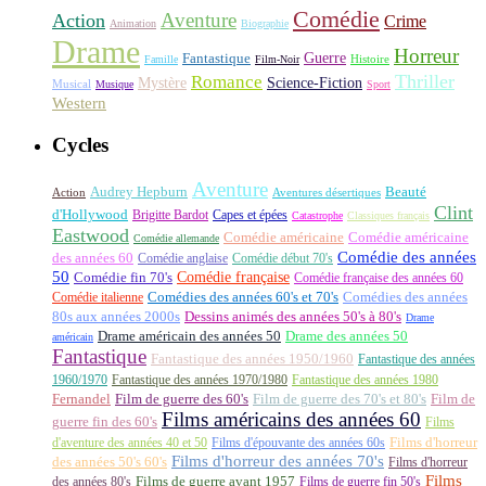
Comédie
Aventure
Action
Crime
Animation
Biographie
Drame
Horreur
Fantastique
Guerre
Histoire
Famille
Film-Noir
Thriller
Romance
Science-Fiction
Mystère
Musical
Musique
Sport
Western
Cycles
Aventure
Audrey Hepburn
Beauté
Aventures désertiques
Action
Clint
d'Hollywood
Brigitte Bardot
Capes et épées
Catastrophe
Classiques français
Eastwood
Comédie américaine
Comédie américaine
Comédie allemande
Comédie des années
des années 60
Comédie anglaise
Comédie début 70's
50
Comédie française
Comédie fin 70's
Comédie française des années 60
Comédie italienne
Comédies des années 60's et 70's
Comédies des années
80s aux années 2000s
Dessins animés des années 50's à 80's
Drame
Drame américain des années 50
Drame des années 50
américain
Fantastique
Fantastique des années 1950/1960
Fantastique des années
1960/1970
Fantastique des années 1970/1980
Fantastique des années 1980
Fernandel
Film de guerre des 60's
Film de guerre des 70's et 80's
Film de
Films américains des années 60
guerre fin des 60's
Films
d'aventure des années 40 et 50
Films d'épouvante des années 60s
Films d'horreur
Films d'horreur des années 70's
des années 50's 60's
Films d'horreur
Films
des années 80's
Films de guerre avant 1957
Films de guerre fin 50's