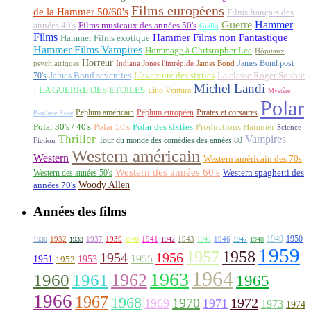
Films européens
de la Hammer 50/60's
Films français des
Guerre
Hammer
années 40's
Films musicaux des années 50's
Giallo
Films
Hammer Films non Fantastique
Hammer Films exotique
Hammer Films Vampires
Hommage à Christopher Lee
Hôpitaux
Horreur
James Bond post
Indiana Jones l'intrépide
psychiatriques
James Bond
La classe Roger Soubie
70's
James Bond seventies
L'aventure des sixties
Michel Landi
!
LA GUERRE DES ETOILES
Lino Ventura
Mystère
Polar
Péplum américain
Péplum européen
Pirates et corsaires
Panthère Rose
Polar 30's / 40's
Polar 50's
Polar des sixties
Productions Hammer
Science-
Thriller
Vampires
Tour du monde des comédies des années 80
Fiction
Western américain
Western
Western américain des 70s
Western des années 60's
Western des années 50's
Western spaghetti des
Woody Allen
années 70's
Années des films
1949
1950
1932
1937
1939
1941
1943
1946
1930
1933
1940
1942
1945
1947
1948
1959
1957
1958
1956
1954
1955
1951
1952
1953
1964
1963
1962
1960
1961
1965
1966
1967
1968
1970
1972
1969
1971
1973
1974