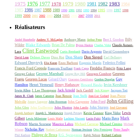
1976
1977
1975
1979
1980
1981
1983
1978
1982
1984
1985
1986
1988
1987
1989
1995
1997
1990
1991
1992
1993
1994
1996
1998
1999
2000
2004
2005
2008
2001
2002
2003
2006
2007
2011
Réalisateurs
Billy
Anthony Mann
André Hunebelle
Andrew V. McLaglen
Arthur Penn
Bert I. Gordon
Wilder
Blake Edwards
Brian De Palma
Claude Autant-
Byron Haskin
Charles Vidor
Clint Eastwood
Lara
David Cronenberg
Curtis Bernhardt
Dario Argento
Don Sharp
Don Siegel
David Lean
Delmer Daves
Dino Risi
Earl Bellamy
Edward Dmytryk
Federico Fellini
Elia Kazan
Enzo Barboni
Eugenio Martín
Freddie Francis
Francis Ford Coppola
François Truffaut
Fritz Lang
Frank Capra
George Marshall
George Cukor
Georges
George Roy Hill
Georges Combret
Franju
Georges Lucas
Gérard Oury
Guy
Giacomo Gentilomo
Gordon Douglas
Irvin Kershner
Henri Verneuil
Henry Hathaway
Hamilton
Howard Hawks
Jack Arnold
Jacques Tati
Irwin Allen
J. Lee Thompson
Jack Cardiff
Jack Kinney
James B. Clark
James Cameron
Jean Renoir
Jean Stelli
Jean-Luc Godard
Jean-Pierre
John Gilling
John Carpenter
John Ford
Melville
Jimmy Sangster
John Boorman
John Sturges
John Huston
John Glen
John Guillermin
John Landis
José Giovanni
Lewis
King Vidor
Joseph Anthony
Joseph L. Mankiewicz
Joseph Pevney
Kevin Connor
Mark
Gilbert
Mario Bava
Lewis Milestone
Louis Malle
Luchino Visconti
Lucio Fulci
Robson
Michael Carreras
Michael Cimino
Martin Scorsese
Maurice Labro
Michael
Nicholas Ray
Winner
Norbert Carbonnaux
Norman Jewison
Otto Preminger
Peter Sasdy
Philippe de Broca
Phil Karlson
R.G. Springsteen
Ralph Nelson
Richard Carlson