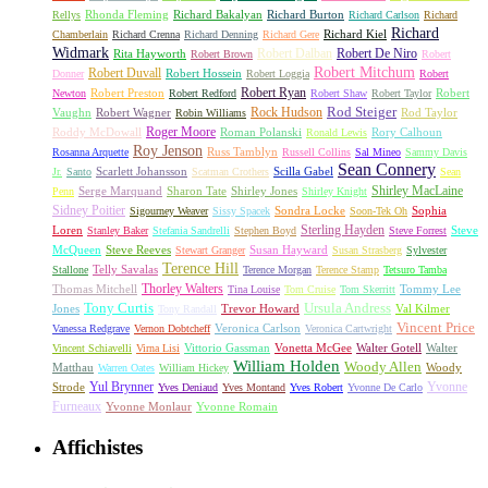
Rhonda Fleming
Richard Bakalyan
Richard Burton
Rellys
Richard Carlson
Richard
Richard
Richard Kiel
Chamberlain
Richard Crenna
Richard Denning
Richard Gere
Widmark
Robert Dalban
Robert De Niro
Rita Hayworth
Robert Brown
Robert
Robert Mitchum
Robert Duvall
Robert Hossein
Donner
Robert Loggia
Robert
Robert Ryan
Robert Preston
Robert
Newton
Robert Redford
Robert Shaw
Robert Taylor
Rock Hudson
Rod Steiger
Vaughn
Robert Wagner
Rod Taylor
Robin Williams
Roger Moore
Roddy McDowall
Roman Polanski
Rory Calhoun
Ronald Lewis
Roy Jenson
Russ Tamblyn
Rosanna Arquette
Russell Collins
Sal Mineo
Sammy Davis
Sean Connery
Scarlett Johansson
Scilla Gabel
Jr.
Santo
Scatman Crothers
Sean
Shirley MacLaine
Serge Marquand
Sharon Tate
Shirley Jones
Penn
Shirley Knight
Sidney Poitier
Sondra Locke
Sophia
Sigourney Weaver
Sissy Spacek
Soon-Tek Oh
Sterling Hayden
Loren
Steve
Stanley Baker
Stefania Sandrelli
Stephen Boyd
Steve Forrest
McQueen
Steve Reeves
Susan Hayward
Stewart Granger
Susan Strasberg
Sylvester
Terence Hill
Telly Savalas
Stallone
Terence Morgan
Terence Stamp
Tetsuro Tamba
Thorley Walters
Thomas Mitchell
Tommy Lee
Tina Louise
Tom Cruise
Tom Skerritt
Tony Curtis
Ursula Andress
Jones
Trevor Howard
Val Kilmer
Tony Randall
Vincent Price
Veronica Carlson
Vanessa Redgrave
Vernon Dobtcheff
Veronica Cartwright
Vittorio Gassman
Vonetta McGee
Walter Gotell
Walter
Vincent Schiavelli
Virna Lisi
William Holden
Woody Allen
Matthau
Woody
Warren Oates
William Hickey
Yul Brynner
Yvonne
Strode
Yves Deniaud
Yves Montand
Yves Robert
Yvonne De Carlo
Furneaux
Yvonne Monlaur
Yvonne Romain
Affichistes