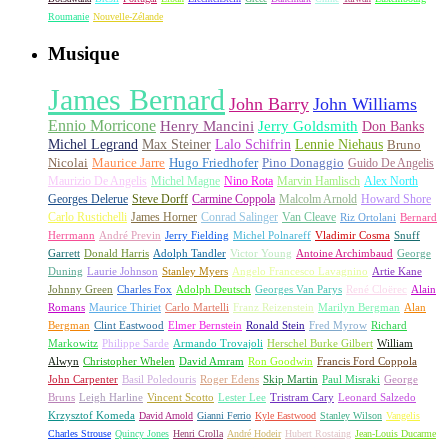
Roumanie
Nouvelle-Zélande
Musique
James Bernard
John Barry
John Williams
Ennio Morricone
Henry Mancini
Jerry Goldsmith
Don Banks
Michel Legrand
Max Steiner
Lalo Schifrin
Lennie Niehaus
Bruno
Nicolai
Maurice Jarre
Hugo Friedhofer
Pino Donaggio
Guido De Angelis
Maurizio De Angelis
Michel Magne
Nino Rota
Marvin Hamlisch
Alex North
Georges Delerue
Steve Dorff
Carmine Coppola
Malcolm Arnold
Howard Shore
Carlo Rustichelli
James Horner
Conrad Salinger
Van Cleave
Riz Ortolani
Bernard
Herrmann
André Previn
Jerry Fielding
Michel Polnareff
Vladimir Cosma
Snuff
Garrett
Donald Harris
Adolph Tandler
Victor Young
Antoine Archimbaud
George
Duning
Laurie Johnson
Stanley Myers
Angelo Francesco Lavagnino
Artie Kane
Johnny Green
Charles Fox
Adolph Deutsch
Georges Van Parys
René Cloërec
Alain
Romans
Maurice Thiriet
Carlo Martelli
Franz Reizenstein
Marilyn Bergman
Alan
Bergman
Clint Eastwood
Elmer Bernstein
Ronald Stein
Fred Myrow
Richard
Markowitz
Philippe Sarde
Armando Trovajoli
Herschel Burke Gilbert
William
Alwyn
Christopher Whelen
David Amram
Ron Goodwin
Francis Ford Coppola
John Carpenter
Basil Poledouris
Roger Edens
Skip Martin
Paul Misraki
George
Bruns
Leigh Harline
Vincent Scotto
Lester Lee
Tristram Cary
Leonard Salzedo
Krzysztof Komeda
David Arnold
Gianni Ferrio
Kyle Eastwood
Stanley Wilson
Vangelis
Charles Strouse
Quincy Jones
Henri Crolla
André Hodeir
Hubert Rostaing
Jean-Louis Ducarme