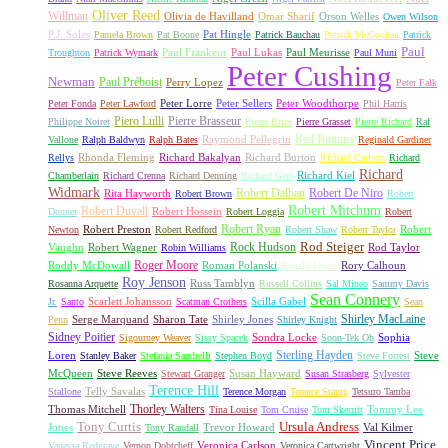
Oliver Reed
Willman
Olivia de Havilland
Omar Sharif
Orson Welles
Owen Wilson
P.J. Soles
Pat Hingle
Pamela Brown
Pat Boone
Patrick Bauchau
Patrick McGoohan
Patrick
Paul
Paul Frankeur
Paul Lukas
Paul Meurisse
Troughton
Patrick Wymark
Paul Muni
Peter Cushing
Newman
Paul Préboist
Perry Lopez
Peter Falk
Peter Lorre
Peter Sellers
Peter Woodthorpe
Peter Fonda
Peter Lawford
Phil Harris
Piero Lulli
Pierre Brasseur
Philippe Noiret
Pierre Brice
Pierre Grasset
Pierre Richard
Raf
Red Buttons
Raymond Pellegrin
Vallone
Ralph Baldwyn
Ralph Bates
Reginald Gardiner
Rhonda Fleming
Richard Bakalyan
Richard Burton
Rellys
Richard Carlson
Richard
Richard
Richard Kiel
Chamberlain
Richard Crenna
Richard Denning
Richard Gere
Widmark
Robert Dalban
Robert De Niro
Rita Hayworth
Robert Brown
Robert
Robert Mitchum
Robert Duvall
Robert Hossein
Donner
Robert Loggia
Robert
Robert Ryan
Robert Preston
Robert
Newton
Robert Redford
Robert Shaw
Robert Taylor
Rock Hudson
Rod Steiger
Vaughn
Robert Wagner
Rod Taylor
Robin Williams
Roger Moore
Roddy McDowall
Roman Polanski
Rory Calhoun
Ronald Lewis
Roy Jenson
Russ Tamblyn
Rosanna Arquette
Russell Collins
Sal Mineo
Sammy Davis
Sean Connery
Scarlett Johansson
Scilla Gabel
Jr.
Santo
Scatman Crothers
Sean
Shirley MacLaine
Serge Marquand
Sharon Tate
Shirley Jones
Penn
Shirley Knight
Sidney Poitier
Sondra Locke
Sophia
Sigourney Weaver
Sissy Spacek
Soon-Tek Oh
Sterling Hayden
Loren
Steve
Stanley Baker
Stefania Sandrelli
Stephen Boyd
Steve Forrest
McQueen
Steve Reeves
Susan Hayward
Stewart Granger
Susan Strasberg
Sylvester
Terence Hill
Telly Savalas
Stallone
Terence Morgan
Terence Stamp
Tetsuro Tamba
Thorley Walters
Thomas Mitchell
Tommy Lee
Tina Louise
Tom Cruise
Tom Skerritt
Tony Curtis
Ursula Andress
Jones
Trevor Howard
Val Kilmer
Tony Randall
Vincent Price
Veronica Carlson
Vanessa Redgrave
Vernon Dobtcheff
Veronica Cartwright