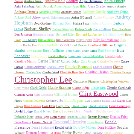
Andrew Keir
Andrex
Anita Ekberg
Andrea Aureli
Angie Dickinson
Pousse
Ann Dvorak
Anne Baxter
Anouk Aimée
Anita Pallenberg
Anne Helm
Annie Girardot
Anthony Daniels
Anthony Quayle
Anthony Quinn
Anthony Higgins
Anthony Perkins
Audrey
Arlene Dahl
Audie Murphy
Arletty
Arnold Schwarzenegger
Arthur O'Connell
Hepburn
Ava Gardner
Barbara Bach
Barbara Carrera
Barbara
Barbara Bates
Barbara Shelley
O'Neil
Barbara Stanwyck
Barbara Steele
Barry Sullivan
Basil Rathbone
Bernard Lee
Bernard Blier
Ben Johnson
Bernard La Jarrige
Bernadette Lafont
Bette
Billy Dee Williams
Bob
Davis
Bill Murray
Bill Williams
Billie Whitelaw
Billy Crystal
Boris Karloff
Bourvil
Brigitte
Hope
Brad Dexter
Bradford Dillman
Bobby Parr
Bardot
Burt
Brook Williams
Bud Spencer
Britt Ekland
Bruce Cabot
Bruce Willis
Lancaster
Burt Young
Capucine
Carol Lynley
Candice Bergen
Carlos Montalbán
Carrie Fisher
Caroline Munro
Carroll Baker
Cary Grant
Catherine Deneuve
Cesare
Charles Bronson
Charles
Danova
Charles Aznavour
Charles Boyer
Charles Coburn
Charlton Heston
Denner
Charles Gray
Charles Vanel
Charlotte Rampling
Christine Fabréga
Christopher Lee
Christopher Walken
Christopher Plummer
Claude Brasseur
Clark Gable
Claudia Cardinale
Cindi Wood
Claude Piéplu
Claude Rich
Clint Eastwood
Clifford Evans
Claudine Auger
Cliff Robertson
Colette
Curd Jürgens
Fleury
Colleen Dewhurst
Corinne Cléry
Cyd Charisse
Daliah Lavi
Dalida
Dan
Duryea
Dana Andrews
Dana Elcar
Darry Cowl
David Bowie
David Carradine
David Hemmings
David Prowse
Dean Martin
David Lodge
David Niven
Debbie Reynolds
Dennis Price
Deborah Kerr
Dennis Hopper
Debra Paget
Demi Moore
Denholm Elliott
Desmond Llewelyn
Donald
Derren Nesbitt
Derek Francis
Diane Keaton
Pleasence
Dorothy Malone
Douglas
Donald Sutherland
Donald Wolfit
Doug McClure
Duncan Lamont
Eddie Byrne
Wilmer
Ed Harris
Eddie Firestone
Edgar Buchanan