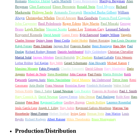
Romans
Maurice Thiriet
Carlo Martelli
Franz Reizenstein
Marilyn Bergman
Alan
Bergman
Clint Eastwood
Elmer Bernstein
Ronald Stein
Fred Myrow
Richard
Markowitz
Philippe Sarde
Armando Trovajoli
Herschel Burke Gilbert
William
Alwyn
Christopher Whelen
David Amram
Ron Goodwin
Francis Ford Coppola
John Carpenter
Basil Poledouris
Roger Edens
Skip Martin
Paul Misraki
George
Bruns
Leigh Harline
Vincent Scotto
Lester Lee
Tristram Cary
Leonard Salzedo
Krzysztof Komeda
David Arnold
Gianni Ferrio
Kyle Eastwood
Stanley Wilson
Vangelis
Charles Strouse
Quincy Jones
Henri Crolla
André Hodeir
Hubert Rostaing
Jean-Louis Ducarme
Ralph Ferraro
Piero Umiliani
Jacques Brel
François Rauber
Henri Bourtayre
Hans May
Paul
Dunlap
Richard Rodney Bennett
Daniele Amfitheatrof
Billy Goldenberg
Christian Chevallier
Martial Solal
Jacques Métehen
David Buttolph
'By' Dunham
Richard LaSalle
Fritz Wenneis
Lothar Brühne
Sol Kaplan
Roy Webb
Gerard Schurmann
Alan Howarth
Michael Kamen
f
Massimo Morante
Fabio Pignatelli
Claudio Simonetti
David Gibson
Harry Manfredini
Dario
Argento
Robert de Nesle
Steve Boeddeker
John Cacavas
Paul Ferris
Martin Böttcher
Keith
Papworth
Georges Auric
Mario Nascimbene
David Munrow
Ian Underwood
Trevor Jones
Remi
Gassmann
Artie Butler
Franz Waxman
Bronislau Kaper
Friedrich Hollaender
Walter Scharf
Nelson Riddle
Hans J. Salter
Lionel Newman
Luis Bacalov
François de Roubaix
Paul J. Smith
Harry Connick Jr.
David Newman
George Fenton
John Ottman
Paul Haslinger
Rolfe Kent
Hans
Zimmer
Peter Best
Raymond Lefevre
Geoffrey Burgon
Claude Bolling
Laurence Rosenthal
Jesús García Leoz
Joseph J. Lilley
Tony Aubin
Raymond Gallois-Montbrun
Marceau Van
Hoorebecke
Henri Forterre
Herbert Stothart
Irving Gertz
Herman Stein
Jean Marion
Louis
Beydts
Richard Rodgers
Albert Raisner
Mikis Theodorakis
Bruce Montgomery
Production/Distribution