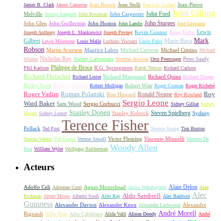
James B. Clark
James Cameron
Jean Renoir
Jean Stelli
Jean-Luc Godard
Jean-Pierre
John Gilling
John Carpenter
John Ford
Melville
Jimmy Sangster
John Boorman
John Sturges
John Huston
John Glen
John Guillermin
John Landis
José Giovanni
Lewis
King Vidor
Joseph Anthony
Joseph L. Mankiewicz
Joseph Pevney
Kevin Connor
Mark
Gilbert
Mario Bava
Lewis Milestone
Louis Malle
Luchino Visconti
Lucio Fulci
Robson
Michael Carreras
Michael Cimino
Martin Scorsese
Maurice Labro
Michael
Nicholas Ray
Winner
Norbert Carbonnaux
Norman Jewison
Otto Preminger
Peter Sasdy
Philippe de Broca
Phil Karlson
R.G. Springsteen
Ralph Nelson
Richard Carlson
Richard Fleischer
Richard Quine
Richard Lester
Richard Marquand
Richard Thorpe
Ridley Scott
Robert Aldrich
Robert Mulligan
Robert Wise
Roger Corman
Roger Richebé
Roger Vadim
Roman Polanski
Roy
Ron Howard
Ronald Neame
Roy Rowland
Sergio Leone
Ward Baker
Sam Wood
Sergio Corbucci
Sidney Gilliat
Sidney
Stanley Donen
Steven Spielberg
Stanley Kubrick
Sydney
Hayers
Sidney Lumet
Terence Fisher
Pollack
Ted Post
Terence Young
Tim Burton
Val Guest
Vincente Minnelli
Tonino Valerii
Vernon Sewell
Victor Fleming
Vittorio De
Woody Allen
Sica
William Wyler
Wolfgang Reitherman
Acteurs
Alain Delon
Adolfo Celi
Agnes Moorehead
Adrienne Corri
Akiko Wakabayashi
Alan
Alec
Aldo Sambrell
Rickman
Albert Moses
Alberto Sordi
Aldo Ray
Alec Baldwin
Guinness
Alexander Davion
Alexander Knox
Alexandre
Alexander Lockwood
André Morell
Rignault
Alfie Bass
Alfio Caltabiano
Alida Valli
Alison Doody
André