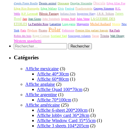
Dracula
Dessin animé
d'après Pierre Boulle
Dinosaure
Douglas Slocombe
Edgar Allan Poe
Frankenstein
Edgar Rice Burroughs
Edgar Wallace
Elvis
Festival
Georges Simenon
H.G.
James
Héroic Fantasy
Wells
H.P. Lovecraft
Indiana Jones
Inspecteur Harry
J.R.R. Tolkien
Bond
LA GUERRE DES
Jazz
Jean Giono
John Steinbeck
Joyeux Noël
Jules Verne
ETOILES
Michel Audiard
La Panthère Rose
Lamartine
Loup-garou
Marguerite
Momie
New
Polar
Péplum
Pirates
York
Paris
Préhistoire
Premier film parlant français
Rat Pack
Robin des bois
Roger Corman
Scotland Yard
Soucoupes volantes
Tarzan
Trinita
Walt Disney
Western spaghetti
Rechercher :
Catégories
Affiche mexicaine
(3)
Affiche 40*30cm
(2)
Affiche 60*80cm
(1)
Affiche anglaise
(2)
Affiche Quad 100*70cm
(2)
Affiche argentine
(1)
Affiche 70*100cm
(1)
Affiche américaine
(25)
Affiche 6-sheet 200*200cm
(1)
Affiche lobby card 36*28cm
(3)
Affiche Window Card 35*55cm
(1)
Affiche 3 sheets 104*205cm
(2)