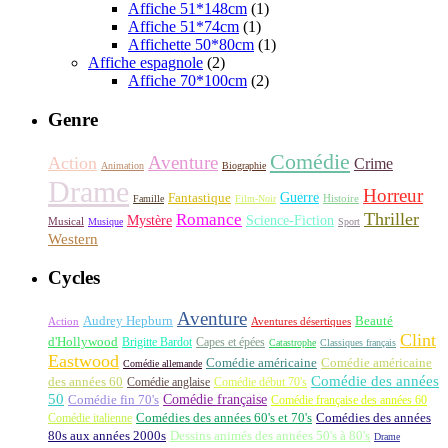
Affiche 51*148cm
(1)
Affiche 51*74cm
(1)
Affichette 50*80cm
(1)
Affiche espagnole
(2)
Affiche 70*100cm
(2)
Genre
Comédie
Aventure
Action
Crime
Animation
Biographie
Drame
Horreur
Fantastique
Guerre
Histoire
Famille
Film-Noir
Thriller
Romance
Science-Fiction
Mystère
Musical
Musique
Sport
Western
Cycles
Aventure
Audrey Hepburn
Beauté
Aventures désertiques
Action
Clint
d'Hollywood
Brigitte Bardot
Capes et épées
Catastrophe
Classiques français
Eastwood
Comédie américaine
Comédie américaine
Comédie allemande
Comédie des années
des années 60
Comédie anglaise
Comédie début 70's
50
Comédie française
Comédie fin 70's
Comédie française des années 60
Comédie italienne
Comédies des années 60's et 70's
Comédies des années
80s aux années 2000s
Dessins animés des années 50's à 80's
Drame