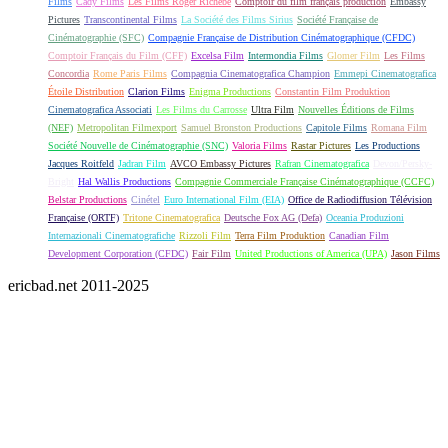
Films
Cady Films
Les Films Roger Richebé
Comptoir du film français production
Embassy
Pictures
Transcontinental Films
La Société des Films Sirius
Société Française de
Cinématographie (SFC)
Compagnie Française de Distribution Cinématographique (CFDC)
Comptoir Français du Film (CFF)
Excelsa Film
Intermondia Films
Glomer Film
Les Films
Concordia
Rome Paris Films
Compagnia Cinematografica Champion
Emmepi Cinematografica
Étoile Distribution
Clarion Films
Enigma Productions
Constantin Film Produktion
Cinematografica Associati
Les Films du Carrosse
Ultra Film
Nouvelles Éditions de Films
(NEF)
Metropolitan Filmexport
Samuel Bronston Productions
Capitole Films
Romana Film
Société Nouvelle de Cinématographie (SNC)
Valoria Films
Rastar Pictures
Les Productions
Jacques Roitfeld
Jadran Film
AVCO Embassy Pictures
Rafran Cinematografica
Devon/Persky-
Bright
Hal Wallis Productions
Compagnie Commerciale Française Cinématographique (CCFC)
Belstar Productions
Cinétel
Euro International Film (EIA)
Office de Radiodiffusion Télévision
Française (ORTF)
Tritone Cinematografica
Deutsche Fox AG (Defa)
Oceania Produzioni
Internazionali Cinematografiche
Rizzoli Film
Terra Film Produktion
Canadian Film
Development Corporation (CFDC)
Fair Film
United Productions of America (UPA)
Jason Films
ericbad.net 2011-2025