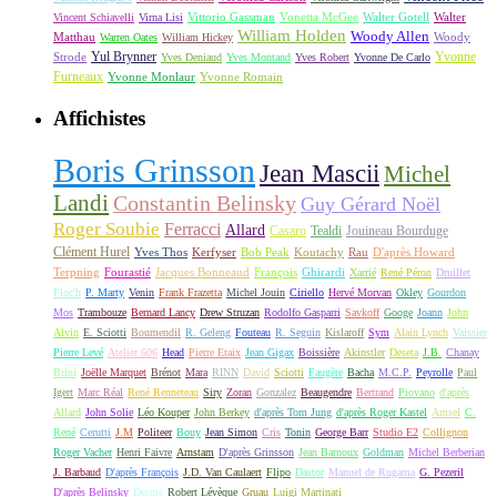
Vittorio Gassman
Vonetta McGee
Walter Gotell
Walter
Vincent Schiavelli
Virna Lisi
William Holden
Woody Allen
Matthau
Woody
Warren Oates
William Hickey
Yul Brynner
Yvonne
Strode
Yves Deniaud
Yves Montand
Yves Robert
Yvonne De Carlo
Furneaux
Yvonne Monlaur
Yvonne Romain
Affichistes
Boris Grinsson
Jean Mascii
Michel
Landi
Constantin Belinsky
Guy Gérard Noël
Roger Soubie
Ferracci
Allard
Casaro
Tealdi
Jouineau Bourduge
Clément Hurel
Yves Thos
Kerfyser
Bob Peak
Koutachy
Rau
D'après Howard
Terpning
Fourastié
Jacques Bonneaud
François
Ghirardi
Xarrié
René Péron
Druillet
Floc'h
P. Marty
Venin
Frank Frazetta
Michel Jouin
Ciriello
Hervé Morvan
Okley
Gourdon
Mos
Trambouze
Bernard Lancy
Drew Struzan
Rodolfo Gasparri
Savkoff
Googe
Joann
John
Alvin
E. Sciotti
Boumendil
R. Geleng
Fouteau
R. Seguin
Kislaroff
Sym
Alain Lynch
Vaissier
Pierre Levé
Atelier 606
Head
Pierre Etaix
Jean Gigax
Boissière
Akinstler
Deseta
J.B.
Chanay
Brini
Joëlle Marquet
Brénot
Mara
RINN
David
Sciotti
Faugère
Bacha
M.C.P.
Peyrolle
Paul
Igert
Marc Réal
René Renneteau
Siry
Zoran
Gonzalez
Beaugendre
Bertrand
Piovano
d'après
Allard
John Solie
Léo Kouper
John Berkey
d'après Tom Jung
d'après Roger Kastel
Amsel
C.
René
Cerutti
J.M
Politeer
Bouy
Jean Simon
Cris
Tonin
George Barr
Studio E2
Collignon
Roger Vacher
Henri Faivre
Arnstam
D'après Grinsson
Jean Barnoux
Goldman
Michel Berberian
J. Barbaud
D'après François
J.D. Van Caulaert
Flipo
Dastor
Manuel de Rugama
G. Pezeril
D'après Belinsky
Desmé
Robert Lévèque
Gruau
Luigi Martinati