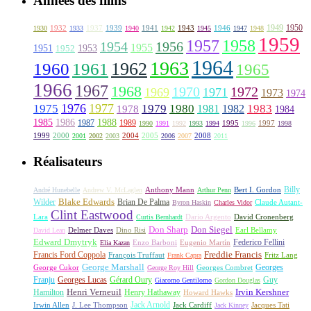
Années des films
1949
1950
1932
1937
1939
1941
1943
1946
1930
1933
1940
1942
1945
1947
1948
1959
1957
1958
1956
1954
1955
1951
1952
1953
1964
1963
1962
1960
1961
1965
1966
1967
1968
1970
1972
1969
1971
1973
1974
1976
1977
1975
1979
1980
1981
1983
1978
1982
1984
1985
1986
1988
1987
1989
1995
1997
1990
1991
1992
1993
1994
1996
1998
1999
2000
2004
2005
2008
2001
2002
2003
2006
2007
2011
Réalisateurs
Billy
Anthony Mann
André Hunebelle
Andrew V. McLaglen
Arthur Penn
Bert I. Gordon
Wilder
Blake Edwards
Brian De Palma
Claude Autant-
Byron Haskin
Charles Vidor
Clint Eastwood
Lara
David Cronenberg
Curtis Bernhardt
Dario Argento
Don Sharp
Don Siegel
David Lean
Delmer Daves
Dino Risi
Earl Bellamy
Edward Dmytryk
Federico Fellini
Elia Kazan
Enzo Barboni
Eugenio Martín
Freddie Francis
Francis Ford Coppola
François Truffaut
Fritz Lang
Frank Capra
George Marshall
George Cukor
Georges
George Roy Hill
Georges Combret
Franju
Georges Lucas
Gérard Oury
Guy
Giacomo Gentilomo
Gordon Douglas
Irvin Kershner
Henri Verneuil
Henry Hathaway
Hamilton
Howard Hawks
Jack Arnold
Jacques Tati
Irwin Allen
J. Lee Thompson
Jack Cardiff
Jack Kinney