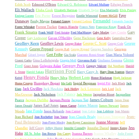
Edith Scob
Edmond O'Brien
Edward G. Robinson
Edwige Fenech
Edward Mulhare
Eli Wallach
Elisha Cook
Elizabeth Hartman
Elizabeth Taylor
Elsa Martinelli
Elvis Presley
Faye
Eric Porter
Ernest Borgnine
Enrique Lucero
Estelle Winwood
Everett McGill
Fernandel
Dunaway
Ferdy Mayne
Fernand Gravey
Fernand Ledoux
Fernando Sancho
Forrest Tucker
Frank Oz
Forest Whitaker
Francis Blanche
Franco Nero
Françoise Rosay
Frank Sinatra
Gary
Frank Wolff
Fred Astaire
Fred MacMurray
Gaby Morlay
Gary Combs
Cooper
Gavan O'Herlihy
Gene Hackman
Gary Lockwood
Gene Kelly
Geneviève Page
Geoffrey Keen
Geoffrey Lewis
George C. Scott
George
George Baker
George Cole
Kennedy
George Peppard
George Sanders
Georges
George Raft
George Rigaud
Gert Fröbe
Marchal
Gian Maria Volonté
Gérard Jugnot
Gia Scala
Giacomo Rossi-Stuart
Glenn
Gina Lollobrigida
Giuliano Gemma
Gianni Garko
Giorgia Moll
Giovanna Ralli
Gregory Peck
Ford
Grégoire Aslan
Grace Jones
Gregory Walcott
Hal Needham
Harold
Harrison Ford
Harry Carey Jr.
J. Stone
Harold Sakata
Harry Dean Stanton
Harvey
Henry Fonda
Herbert Lom
Henry Silva
Keitel
Honor Blackman
Hugh Jackman
Humphrey Bogart
Ingrid Bergman
Hume Cronyn
Ida Galli
Ingrid Pitt
Jack Black
Jack
Jack Gwillim
Jack Hawkins
Jack Lemmon
Jack
Elam
Jack Hedley
Jack Lord
Jack Palance
MacGowran
Jack Nicholson
Jacqueline
Jack Weston
Jacqueline Bisset
James Coburn
Pearce
Jacques Dufilho
Jacques Perrin
Jacques Tati
James Dean
James Earl Jones
James Mason
James Stewart
James
James Donald
James Garner
Jane Fonda
Woods
Jason Robards
Jean Carmet
Jean Gabin
Jean Lefebvre
Jean Marais
Jean-
Jean Richard
Jean-Claude Brialy
Jean Rochefort
Jean Yanne
Jean-Louis Trintignant
Paul Belmondo
Jeanne Moreau
Jeff
Jean-Pierre Mocky
Jean-Roger Caussimon
Jess
Chandler
Jeff Corey
Jennifer Daniel
Jeffrey Hunter
Jennifer Connelly
Jeremy Kemp
Hahn
Jill St. John
Joanna Barnes
Joanne Whalley
Jim Brown
Jim Carrey
Jodie Foster