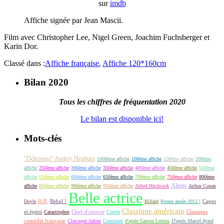
sur
imdb
Affiche signée par Jean Mascii.
Film avec Christopher Lee, Nigel Green, Joachim Fuchsberger et
Karin Dor.
Classé dans :
Affiche française
,
Affiche 120*160cm
Bilan 2020
Tous les chiffres de fréquentation 2020
Le bilan est disponible ici!
Mots-clés
"Délicieuse" Audrey Hepburn
1000ème affiche
100ème affiche
150ème affiche
200ème
affiche
250ème affiche
300ème affiche
350ème affiche
400ème affiche
450ème affiche
500ème
affiche
550ème affiche
600ème affiche
650ème affiche
700ème affiche
750ème affiche
800ème
Aliens
affiche
850ème affiche
900ème affiche
950ème affiche
Alfred Hitchcock
Arthur Conan
Belle actrice
B.B.
Bebel !
Capes
Doyle
Billard
Bonne année 2012 !
Classique américain
et épées
Classique
Catastrophes
Chef-d'oeuvre
Cirque
comédie française
Classique italien
Continent
d'après Gaston Leroux
D'après Marcel Aymé