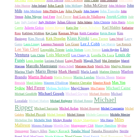
John Bartha
Joe Pesci
John Anderson
John Carradine
John Cazale
John Doucette
John Fraser
John McGiver
John
John Larch
John Huston
John Ireland
John McEnery
John McIntire
Mills
John Quade
John Travolta
John Mitchum
John Phillip Law
John Savage
John
Joseph Cotten
John Wayne
José Ferrer
José Luis de Vilallonga
Vernon
José Ferre
Jude
Julian Glover
Law
Judy Garland
Judy Holliday
Julie Adams
Julie Christie
Julie Harris
Julien
Karl Malden
Juliette Gréco
Karin Schubert
Carette
Juliette Mayniel
Karin Dor
Katharine
Keenan Wynn
Kim
Ross
Kathleen Widdoes
Kay Lenz
Keith Carradine
Kevin Bacon
Klaus Kinski
Kirk Douglas
Basinger
Kim Novak
Lana Turner
Larry
Lana Wood
Lee J. Cobb
Gates
Lee Grant
Laura Linney
Laurence Naismith
Lee Marvin
Lee Remick
Lino
Lee Van Cleef
Leopoldo Trieste
Leslie Nielsen
Liam Neeson
Linda Hayden
Ventura
Lois Maxwell
Louis de
Lorella De Luca
Lois Chiles
Lon Chaney Jr.
Funès
Luigi Pistilli
Magali Noël
Louis Jourdan
Luciana Paluzzi
Mai Zetterling
Marcel
Marcello Mastroianni
Marceau
Maria Schell
Marianne Koch
Marilù Tolo
Marilyn Monroe
Mario Brega
Mark Hamill
Marlon
Marina Vlady
Marla Landi
Marlene Dietrich
Martin Balsam
Brando
Martin Landau
Martin Sheen
Martin Benson
Martine
Max Von
Beswick
Maud Adams
Maureen O'Sullivan
Maurice Chevalier
Maurice Risch
Mel Ferrer
Sydow
Michael Caine
Melissa Stribling
Meryl Streep
Mia Farrow
Michael Gough
Michael Gwynn
Michael
Michael Goodliffe
Michael Hordern
Michael
Lonsdale
Michael Madsen
Michael Redgrave
Michael Rennie
Ripper
Michael Sarrazin
Michel Ardan
Michel Bouquet
Michel Constantin
Michel
Michel Piccoli
Galabru
Michel Serrault
Michel Simon
Michele Gammino
Michèle Mercier
Miles
Micheline Dax
Michelle Yeoh
Mickey Rourke
Mickey Shaughnessy
Mie Hama
Malleson
Mimmo Palmara
Mireille Darc
Montgomery Clift
Murray Hamilton
Mylène
Nancy Allen
Nancy Kovack
Natalie Wood
Natasha Henstridge
Demongeot
Neville
Noel
Nigel Green
Noël Roquevert
Brand
Niall MacGinnis
Nicole Kidman
Nigel Patrick