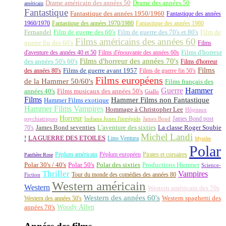
Drame américain des années 50
Drame des années 50
américain
Fantastique
Fantastique des années 1950/1960
Fantastique des années
1960/1970
Fantastique des années 1970/1980
Fantastique des années 1980
Fernandel
Film de guerre des 60's
Film de guerre des 70's et 80's
Film de
Films américains des années 60
guerre fin des 60's
Films
d'aventure des années 40 et 50
Films d'épouvante des années 60s
Films d'horreur
Films d'horreur des années 70's
des années 50's 60's
Films d'horreur
Films
des années 80's
Films de guerre avant 1957
Films de guerre fin 50's
Films européens
de la Hammer 50/60's
Films français des
Guerre
Hammer
années 40's
Films musicaux des années 50's
Giallo
Films
Hammer Films non Fantastique
Hammer Films exotique
Hammer Films Vampires
Hommage à Christopher Lee
Hôpitaux
Horreur
James Bond post
Indiana Jones l'intrépide
psychiatriques
James Bond
La classe Roger Soubie
70's
James Bond seventies
L'aventure des sixties
Michel Landi
!
LA GUERRE DES ETOILES
Lino Ventura
Mystère
Polar
Péplum américain
Péplum européen
Pirates et corsaires
Panthère Rose
Polar 30's / 40's
Polar 50's
Polar des sixties
Productions Hammer
Science-
Thriller
Vampires
Tour du monde des comédies des années 80
Fiction
Western américain
Western
Western américain des 70s
Western des années 60's
Western des années 50's
Western spaghetti des
Woody Allen
années 70's