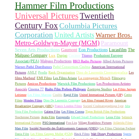
Hammer Film Productions
Universal Pictures
Twentieth
Century Fox
Columbia Pictures
Corporation
United Artists
Warner Bros.
Metro-Goldwyn-Mayer (MGM)
Paramount
Seven Arts Productions
Gaumont
Eon Productions
Lucasfilm
The
Malpaso Company
Lux
Danjaq
Cocinor
Titanus
Produzioni Europee
Associati (PEA)
Malpaso Productions
RKO Radio Pictures
Allied Artists Pictures
Warner-Pathé Distributors
Pathé Consortium Cinéma
American International
Pictures
AMLF
Prodis
Rank Organisation
Dino de Laurentiis Cinematografica
Les
films Marbeuf
EMI Films
Les Films Ariane
La compagnie Mirisch
Filmways
Pictures
Amicus Productions
Warwick Film Productions
Les Productions Artistes
Associés
Cinema 77
Rialto Film Preben-Philipsen
Zoetrope Studios
Les Films Jacques
Leitienne
Les Films Marceau
Cinédis
Rapid Film
United International Pictures (UIP)
Cerito
Films
Mondex Films
Dino De Laurentiis Company
Les films Fernand Rivers
American
Broadcasting Company (ABC)
Franco London Films
Societé Cinématographique Lyre
Alta
Vista Film Production
Galatea Film
Les Films Corona
Tigon British Film Productions
Touchstone Pictures
Avala Film
Europrodis
Edward Small Productions
Leone Film
Selznick
International Pictures
PSO International
Fox-Lira
Village Roadshow Pictures
Atlántida Films
Mars Film
Société Nouvelle des Établissements Gaumont (SNEG)
Les Films Christian Fechner
Dania Film
Les Films Georges Muller (FGM)
Hawk Films
Walt Disney Productions
Specta