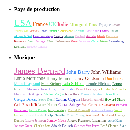
Pays de production
USA
France
UK
Italie
Allemagne de l'ouest
Espagne
Canada
Yougoslavie
Mexique
Japon
Australie
Allemagne
Belgique
Hong Kong
Hongrie
Suisse
Afrique du Sud
Union soviétique
Turquie
Monaco
Thaïland
Autriche
Irlande
Botswana
Botsawana
Brésil
Portugal
Liban
Liechtenstein
Grèce
Danemark
Chine
Taïwan
Luxembourg
Roumanie
Nouvelle-Zélande
Musique
James Bernard
John Barry
John Williams
Ennio Morricone
Henry Mancini
Jerry Goldsmith
Don Banks
Michel Legrand
Max Steiner
Lalo Schifrin
Lennie Niehaus
Bruno
Nicolai
Maurice Jarre
Hugo Friedhofer
Pino Donaggio
Guido De Angelis
Maurizio De Angelis
Michel Magne
Nino Rota
Marvin Hamlisch
Alex North
Georges Delerue
Steve Dorff
Carmine Coppola
Malcolm Arnold
Howard Shore
Carlo Rustichelli
James Horner
Conrad Salinger
Van Cleave
Riz Ortolani
Bernard
Herrmann
André Previn
Jerry Fielding
Michel Polnareff
Vladimir Cosma
Snuff
Garrett
Donald Harris
Adolph Tandler
Victor Young
Antoine Archimbaud
George
Duning
Laurie Johnson
Stanley Myers
Angelo Francesco Lavagnino
Artie Kane
Johnny Green
Charles Fox
Adolph Deutsch
Georges Van Parys
René Cloërec
Alain